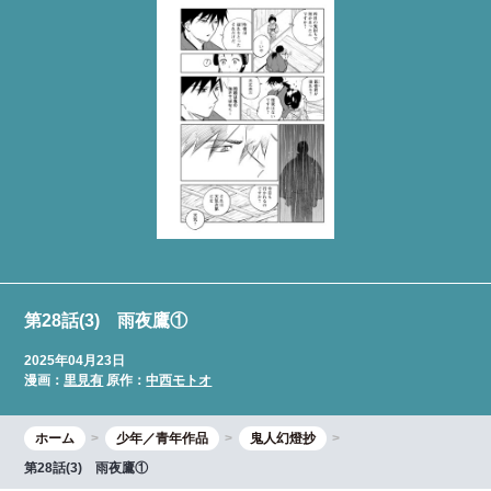
第28話(3) 雨夜鷹①
2025年04月23日
漫画：
里見有
原作：
中西モトオ
ホーム
少年／青年作品
鬼人幻燈抄
第28話(3) 雨夜鷹①