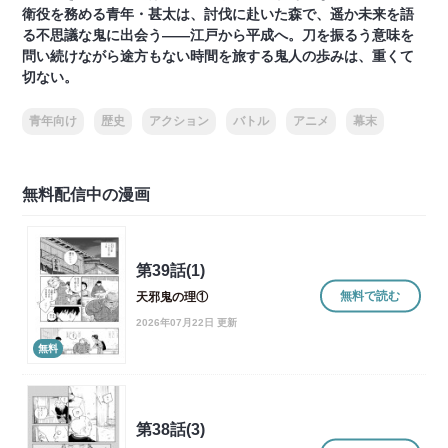
衛役を務める青年・甚太は、討伐に赴いた森で、遥か未来を語
る不思議な鬼に出会う――江戸から平成へ。刀を振るう意味を
問い続けながら途方もない時間を旅する鬼人の歩みは、重くて
切ない。
青年向け
歴史
アクション
バトル
アニメ
幕末
無料配信中の漫画
第39話(1)
無料で読む
天邪鬼の理①
2026年07月22日 更新
無料
第38話(3)