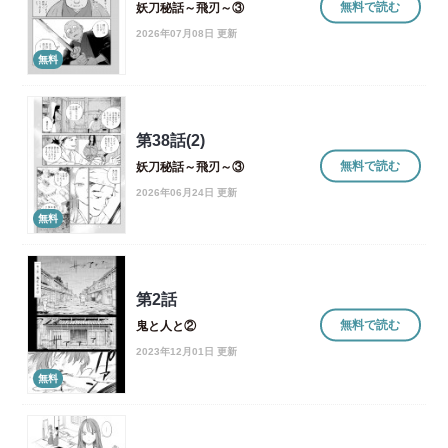
無料で読む
妖刀秘話～飛刃～③
2026年07月08日 更新
無料
第38話(2)
無料で読む
妖刀秘話～飛刃～③
2026年06月24日 更新
無料
第2話
無料で読む
鬼と人と②
2023年12月01日 更新
無料