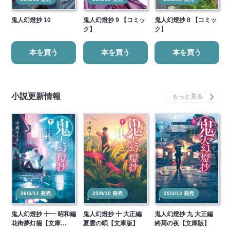
鬼人幻燈抄 10
鬼人幻燈抄 9 【コミッ
鬼人幻燈抄 8 【コミッ
ク】
ク】
本を買う
本を買う
本を買う
小説更新情報
26/3/11 発売
25/9/10 発売
25/3/12 発売
鬼人幻燈抄 十一 昭和編
鬼人幻燈抄 十 大正編
鬼人幻燈抄 九 大正編
花街夢灯籠【文庫…
夏雲の唄【文庫版】
終焉の夜【文庫版】