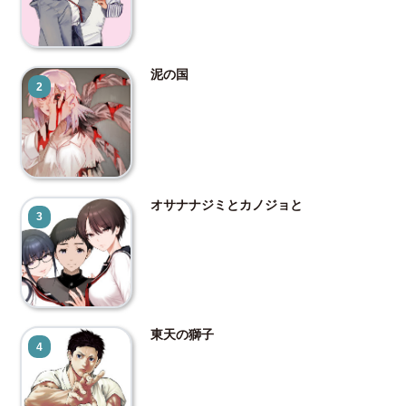
泥の国
2
オサナナジミとカノジョと
3
東天の獅子
4