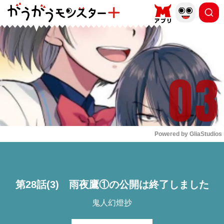
もっと読む
arrow_forward_ios
Powered by 
GliaStudios
Mute
第28話(3) 雨夜鷹①の公開は終了しました
鬼人幻燈抄