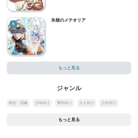
氷核のメテオリア
5
もっと見る
ジャンル
転生・召喚
少年向け
青年向け
大人向け
少女向け
もっと見る