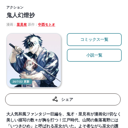
アクション
鬼人幻燈抄
漫画：
里見有
原作：
中西モトオ
コミックス一覧
小説一覧
26/7/22 更新
シェア
大人気和風ファンタジー巨編を、鬼才・里見有が漫画化!!切なく
美しい描写の数々が胸を打つ！江戸時代、山間の集落葛野には
「いつきひめ」と呼ばれる巫女がいた。よそ者ながら巫女の護