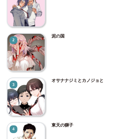
泥の国
2
オサナナジミとカノジョと
3
東天の獅子
4