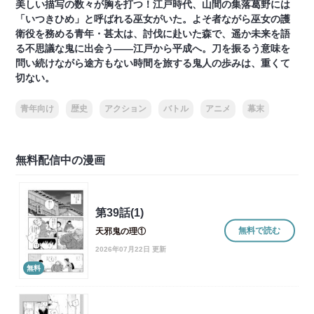
美しい描写の数々が胸を打つ！江戸時代、山間の集落葛野には
「いつきひめ」と呼ばれる巫女がいた。よそ者ながら巫女の護
衛役を務める青年・甚太は、討伐に赴いた森で、遥か未来を語
る不思議な鬼に出会う――江戸から平成へ。刀を振るう意味を
問い続けながら途方もない時間を旅する鬼人の歩みは、重くて
切ない。
青年向け
歴史
アクション
バトル
アニメ
幕末
無料配信中の漫画
第39話(1)
無料で読む
天邪鬼の理①
2026年07月22日 更新
無料