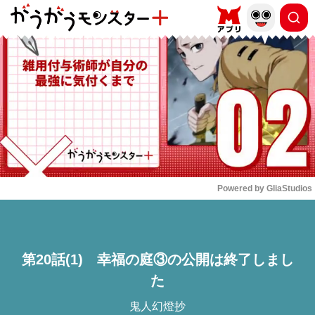
もっと読む
arrow_forward_ios
Powered by 
GliaStudios
Mute
第20話(1) 幸福の庭③の公開は終了しまし
た
鬼人幻燈抄