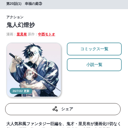
第20話(1) 幸福の庭③
アクション
鬼人幻燈抄
漫画：
里見有
原作：
中西モトオ
コミックス一覧
小説一覧
26/7/22 更新
シェア
大人気和風ファンタジー巨編を、鬼才・里見有が漫画化!!切なく