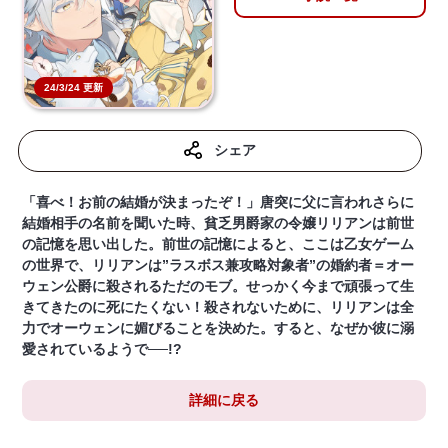
24/3/24 更新
シェア
「喜べ！お前の結婚が決まったぞ！」唐突に父に言われさらに
結婚相手の名前を聞いた時、貧乏男爵家の令嬢リリアンは前世
の記憶を思い出した。前世の記憶によると、ここは乙女ゲーム
の世界で、リリアンは”ラスボス兼攻略対象者”の婚約者＝オー
ウェン公爵に殺されるただのモブ。せっかく今まで頑張って生
きてきたのに死にたくない！殺されないために、リリアンは全
力でオーウェンに媚びることを決めた。すると、なぜか彼に溺
愛されているようで──!?
詳細に戻る