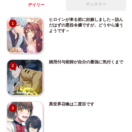
マンスリー
デイリー
ヒロインが来る前に妊娠しました～詰ん
1
だはずの悪役令嬢ですが、どうやら違う
ようです～
雑用付与術師が自分の最強に気付くまで
2
異世界召喚は二度目です
3