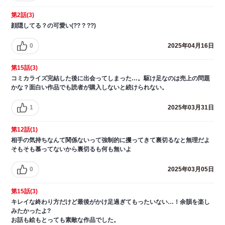
第2話(3)
顔隠してる？の可愛い(?? ? ??)
0
2025年04月16日
第15話(3)
コミカライズ完結した後に出会ってしまった…。駆け足なのは売上の問題
かな？面白い作品でも読者が購入しないと続けられない。
1
2025年03月31日
第12話(1)
相手の気持ちなんて関係ないって強制的に攫ってきて裏切るなと無理だよ
そもそも慕ってないから裏切るも何も無いよ
0
2025年03月05日
第15話(3)
キレイな終わり方だけど最後がかけ足過ぎてもったいない…！余韻を楽し
みたかったよ?
お話も絵もとっても素敵な作品でした。