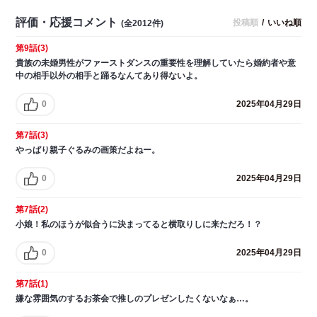
評価・応援コメント
投稿順
/
いいね順
(全2012件)
第9話(3)
貴族の未婚男性がファーストダンスの重要性を理解していたら婚約者や意
中の相手以外の相手と踊るなんてあり得ないよ。
0
2025年04月29日
第7話(3)
やっぱり親子ぐるみの画策だよねー。
0
2025年04月29日
第7話(2)
小娘！私のほうが似合うに決まってると横取りしに来ただろ！？
0
2025年04月29日
第7話(1)
嫌な雰囲気のするお茶会で推しのプレゼンしたくないなぁ…。