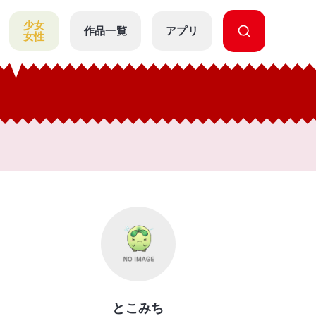
少女
作品一覧
アプリ
女性
とこみち