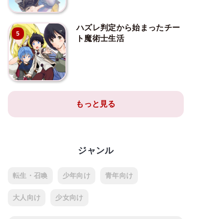
ハズレ判定から始まったチー
5
ト魔術士生活
もっと見る
ジャンル
転生・召喚
少年向け
青年向け
大人向け
少女向け