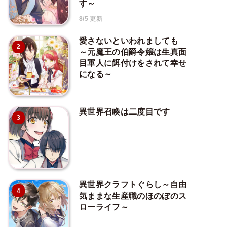
す～
8/5 更新
愛さないといわれましても
2
～元魔王の伯爵令嬢は生真面
目軍人に餌付けをされて幸せ
になる～
異世界召喚は二度目です
3
異世界クラフトぐらし～自由
4
気ままな生産職のほのぼのス
ローライフ～