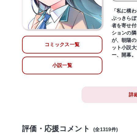
「私に構わ
ぶっきらぼ
者を寄せ付
ションの隣
が、朝陽の
コミックス一覧
ット小説大
ー、開幕。
小説一覧
詳
評価・応援コメント
(全1319件)