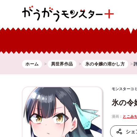
ホーム
異世界作品
氷の令嬢の溶かし方
モンスターコ
氷の令
漫画：
とこみ
シェ