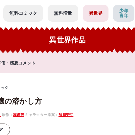
少年
無料コミック
無料増量
異世界
青年
異世界作品
評価・感想コメント
ミック
嬢の溶かし方
ち
原作：
高峰翔
キャラクター原案：
加川壱互
ア