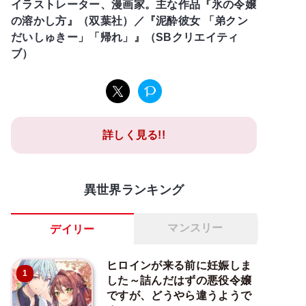
イラストレーター、漫画家。主な作品『氷の令嬢
の溶かし方』（双葉社）／『泥酔彼女 「弟クン
だいしゅきー」「帰れ」』（SBクリエイティ
ブ）
詳しく見る!!
異世界ランキング
マンスリー
デイリー
ヒロインが来る前に妊娠しま
1
した～詰んだはずの悪役令嬢
ですが、どうやら違うようで