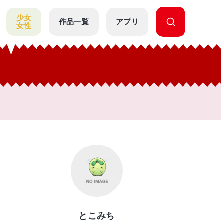
少女
作品一覧
アプリ
女性
とこみち