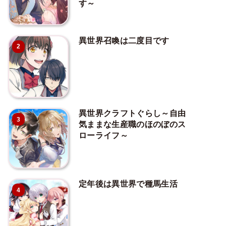
す～
異世界召喚は二度目です
2
異世界クラフトぐらし～自由
3
気ままな生産職のほのぼのス
ローライフ～
定年後は異世界で種馬生活
4