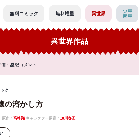
少年
無料コミック
無料増量
異世界
青年
異世界作品
評価・感想コメント
ミック
嬢の溶かし方
ち
原作：
高峰翔
キャラクター原案：
加川壱互
ア