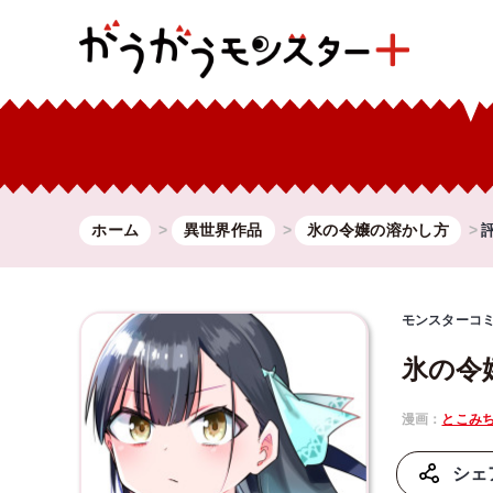
ホーム
異世界作品
氷の令嬢の溶かし方
モンスターコ
氷の令
漫画：
とこみ
シェ