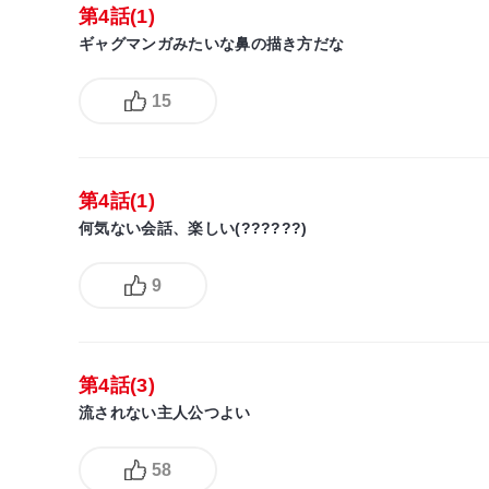
第4話(1)
ギャグマンガみたいな鼻の描き方だな
15
第4話(1)
何気ない会話、楽しい(??????)
9
第4話(3)
流されない主人公つよい
58