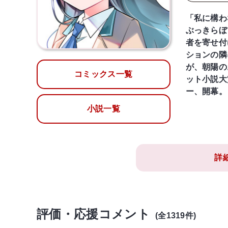
「私に構わ
ぶっきらぼ
者を寄せ付
ションの隣
が、朝陽の
コミックス一覧
ット小説大
ー、開幕。
小説一覧
詳
評価・応援コメント
(全1319件)