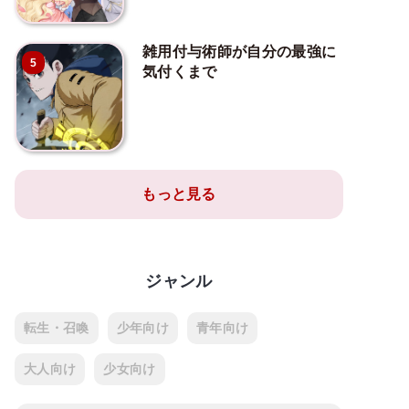
雑用付与術師が自分の最強に
5
気付くまで
もっと見る
ジャンル
転生・召喚
少年向け
青年向け
大人向け
少女向け