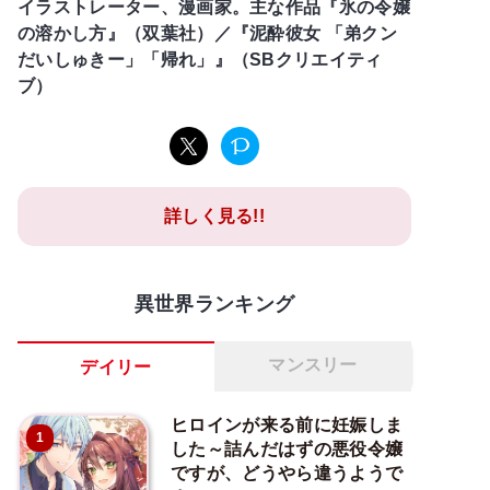
イラストレーター、漫画家。主な作品『氷の令嬢
の溶かし方』（双葉社）／『泥酔彼女 「弟クン
だいしゅきー」「帰れ」』（SBクリエイティ
ブ）
詳しく見る!!
異世界ランキング
マンスリー
デイリー
ヒロインが来る前に妊娠しま
1
した～詰んだはずの悪役令嬢
ですが、どうやら違うようで