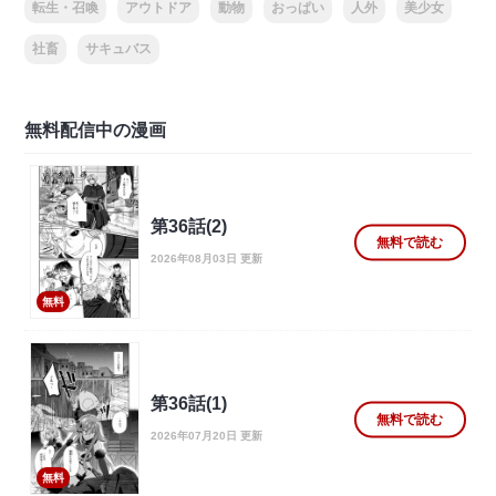
転生・召喚
アウトドア
動物
おっぱい
人外
美少女
社畜
サキュバス
無料配信中の漫画
第36話(2)
無料で読む
2026年08月03日 更新
無料
第36話(1)
無料で読む
2026年07月20日 更新
無料