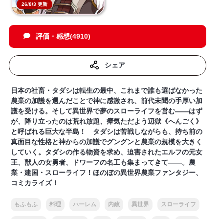
26/8/3 更新
評価・感想(4910)
シェア
日本の社畜・タダシは転生の最中、これまで誰も選ばなかった
農業の加護を選んだことで神に感激され、前代未聞の手厚い加
護を受ける。そして異世界で夢のスローライフを営む――はず
が、降り立ったのは荒れ放題、瘴気ただよう辺獄《へんごく》
と呼ばれる巨大な半島！ タダシは苦戦しながらも、持ち前の
真面目な性格と神からの加護でグングンと農業の規模を大きく
していく。タダシの作る物資を求め、迫害されたエルフの元女
王、獣人の女勇者、ドワーフの名工も集まってきて――。農
業・建国・スローライフ！ほのぼの異世界農業ファンタジー、
コミカライズ！
もふもふ
料理
ハーレム
内政
異世界
スローライフ