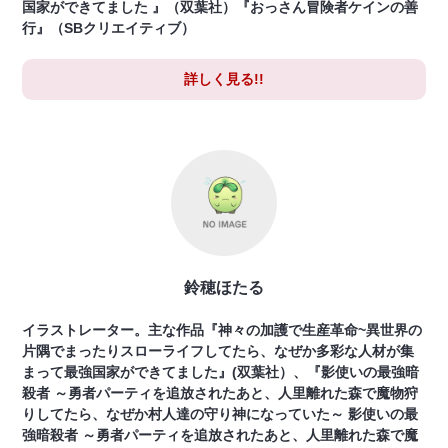
国家ができてました 』（双葉社）『おっさん冒険者ケインの善
行』（SBクリエイティブ）
詳しく見る!!
鈴穂ほたる
イラストレーター。主な作品『神々の加護で生産革命~異世界の
片隅でまったりスローライフしてたら、なぜか多彩な人材が集
まって最強国家ができてました』(双葉社）、『影使いの最強暗
殺者 ～勇者パーティを追放されたあと、人里離れた森で魔物狩
りしてたら、なぜか村人達の守り神になっていた～ 影使いの最
強暗殺者 ～勇者パーティを追放されたあと、人里離れた森で魔