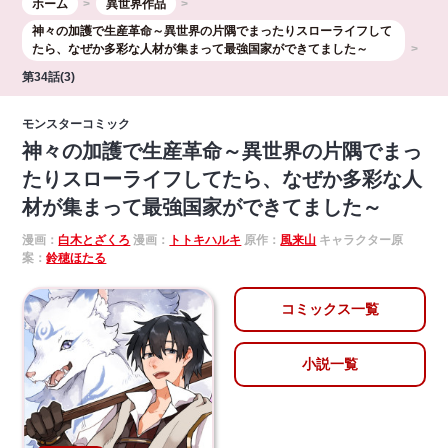
ホーム
異世界作品
神々の加護で生産革命～異世界の片隅でまったりスローライフして
たら、なぜか多彩な人材が集まって最強国家ができてました～
第34話(3)
モンスターコミック
神々の加護で生産革命～異世界の片隅でまっ
たりスローライフしてたら、なぜか多彩な人
材が集まって最強国家ができてました～
漫画：
白木とざくろ
漫画：
トトキハルキ
原作：
風来山
キャラクター原
案：
鈴穂ほたる
コミックス一覧
小説一覧