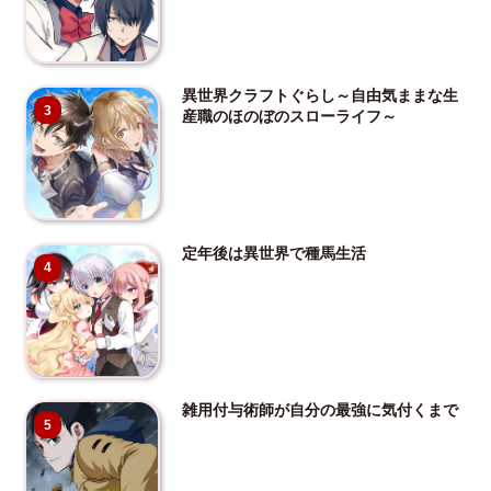
異世界クラフトぐらし～自由気ままな生
3
産職のほのぼのスローライフ～
定年後は異世界で種馬生活
4
雑用付与術師が自分の最強に気付くまで
5