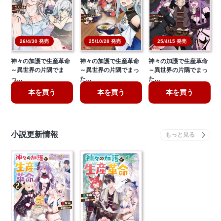
26/4/30 発売
25/10/28 発売
25/4/15 発売
神々の加護で生産革命
神々の加護で生産革命
神々の加護で生産革命
～異世界の片隅でま
～異世界の片隅でまっ
～異世界の片隅でまっ
っ…
た…
た…
本を買う
本を買う
本を買う
小説更新情報