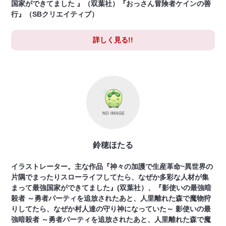
国家ができてました 』（双葉社）『おっさん冒険者ケインの善
行』（SBクリエイティブ）
詳しく見る!!
鈴穂ほたる
イラストレーター。主な作品『神々の加護で生産革命~異世界の
片隅でまったりスローライフしてたら、なぜか多彩な人材が集
まって最強国家ができてました』(双葉社）、『影使いの最強暗
殺者 ～勇者パーティを追放されたあと、人里離れた森で魔物狩
りしてたら、なぜか村人達の守り神になっていた～ 影使いの最
強暗殺者 ～勇者パーティを追放されたあと、人里離れた森で魔