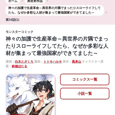
ホーム
異世界作品
神々の加護で生産革命～異世界の片隅でまったりスローライフして
たら、なぜか多彩な人材が集まって最強国家ができてました～
第34話(1)
モンスターコミック
神々の加護で生産革命～異世界の片隅でまっ
たりスローライフしてたら、なぜか多彩な人
材が集まって最強国家ができてました～
漫画：
白木とざくろ
漫画：
トトキハルキ
原作：
風来山
キャラクター原
案：
鈴穂ほたる
コミックス一覧
小説一覧