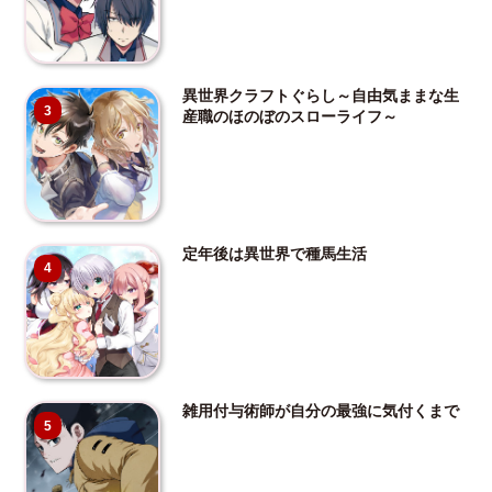
異世界クラフトぐらし～自由気ままな生
3
産職のほのぼのスローライフ～
定年後は異世界で種馬生活
4
雑用付与術師が自分の最強に気付くまで
5