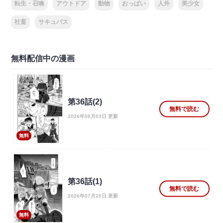
転生・召喚
アウトドア
動物
おっぱい
人外
美少女
社畜
サキュバス
無料配信中の漫画
第36話(2)
無料で読む
2026年08月03日 更新
無料
第36話(1)
無料で読む
2026年07月20日 更新
無料