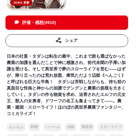
26/8/3 更新
評価・感想(4910)
シェア
日本の社畜・タダシは転生の最中、これまで誰も選ばなかった
農業の加護を選んだことで神に感激され、前代未聞の手厚い加
護を受ける。そして異世界で夢のスローライフを営む――はず
が、降り立ったのは荒れ放題、瘴気ただよう辺獄《へんごく》
と呼ばれる巨大な半島！ タダシは苦戦しながらも、持ち前の
真面目な性格と神からの加護でグングンと農業の規模を大きく
していく。タダシの作る物資を求め、迫害されたエルフの元女
王、獣人の女勇者、ドワーフの名工も集まってきて――。農
業・建国・スローライフ！ほのぼの異世界農業ファンタジー、
コミカライズ！
もふもふ
料理
ハーレム
内政
異世界
スローライフ