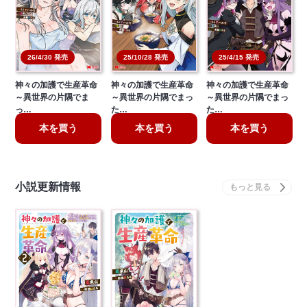
26/4/30 発売
25/10/28 発売
25/4/15 発売
神々の加護で生産革命
神々の加護で生産革命
神々の加護で生産革命
～異世界の片隅でま
～異世界の片隅でまっ
～異世界の片隅でまっ
っ…
た…
た…
本を買う
本を買う
本を買う
小説更新情報