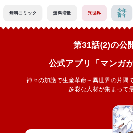
少年
無料コミック
無料増量
異世界
青年
第31話(2)の
公式アプリ「マンガ
神々の加護で生産革命～異世界の片隅
多彩な人材が集まって