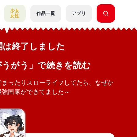
少女
作品一覧
アプリ
女性
公開は終了しました
がうがう」で続きを読む
でまったりスローライフしてたら、なぜか
最強国家ができてました～