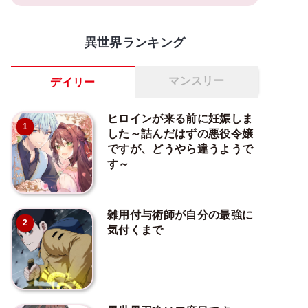
異世界ランキング
マンスリー
デイリー
ヒロインが来る前に妊娠しま
1
した～詰んだはずの悪役令嬢
ですが、どうやら違うようで
す～
雑用付与術師が自分の最強に
2
気付くまで