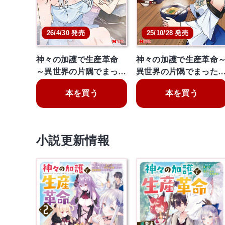
26/4/30 発売
25/10/28 発売
神々の加護で生産革命
神々の加護で生産革命
～異世界の片隅でまっ…
異世界の片隅でまった
本を買う
本を買う
小説更新情報