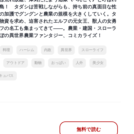
島！ タダシは苦戦しながらも、持ち前の真面目な性
の加護でグングンと農業の規模を大きくしていく。タ
物資を求め、迫害されたエルフの元女王、獣人の女勇
フの名工も集まってきて――。農業・建国・スローラ
ぼの異世界農業ファンタジー、コミカライズ！
料理
ハーレム
内政
異世界
スローライフ
アウトドア
動物
おっぱい
人外
美少女
キュバス
無料で読む