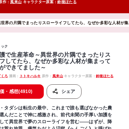
原作：
風来山
キャラクター原案：
鈴穂ほたる
異世界の片隅でまったりスローライフしてたら、なぜか多彩な人材が集
ミック
護で生産革命～異世界の片隅でまったりス
フしてたら、なぜか多彩な人材が集まって
ができてました～
ざくろ
漫画：
トトキハルキ
原作：
風来山
キャラクター原案：
鈴穂ほたる
価・感想(4910)
シェア
・タダシは転生の最中、これまで誰も選ばなかった農
選んだことで神に感激され、前代未聞の手厚い加護を
して異世界で夢のスローライフを営む――はずが、降
は荒れ放題、瘴気ただよう辺獄《へんごく》と呼ばれ