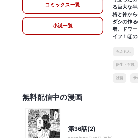
コミックス一覧
る巨大な半
格と神から
ダシの作る
小説一覧
者、ドワー
イフ！ほの
もふもふ
転生・召喚
社畜
サ
無料配信中の漫画
第36話(2)