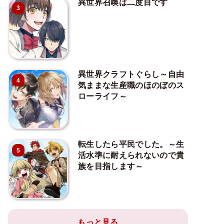
異世界召喚は二度目です
3
異世界クラフトぐらし～自由
4
気ままな生産職のほのぼのス
ローライフ～
転生したら平民でした。～生
5
活水準に耐えられないので貴
族を目指します～
もっと見る