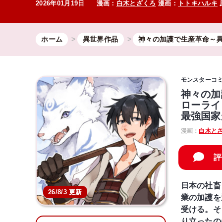
2026年01月19日
漫画：
白木とざくろ
漫画：
トトキハルキ
ホーム
異世界作品
神々の加護で生産革命～
モンスターコ
神々の加
ローライ
最強国家
漫画：
白木と
評
日本の社畜
26/8/3 更新
業の加護を
受ける。そ
り立ったの