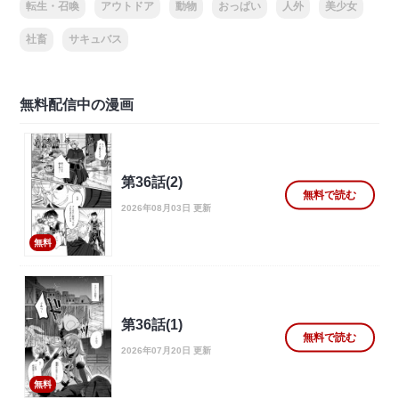
転生・召喚
アウトドア
動物
おっぱい
人外
美少女
社畜
サキュバス
無料配信中の漫画
第36話(2)
無料で読む
2026年08月03日 更新
無料
第36話(1)
無料で読む
2026年07月20日 更新
無料