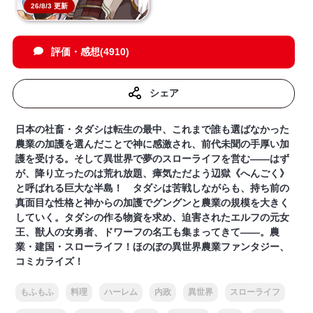
26/8/3 更新
評価・感想(4910)
シェア
日本の社畜・タダシは転生の最中、これまで誰も選ばなかった
農業の加護を選んだことで神に感激され、前代未聞の手厚い加
護を受ける。そして異世界で夢のスローライフを営む――はず
が、降り立ったのは荒れ放題、瘴気ただよう辺獄《へんごく》
と呼ばれる巨大な半島！ タダシは苦戦しながらも、持ち前の
真面目な性格と神からの加護でグングンと農業の規模を大きく
していく。タダシの作る物資を求め、迫害されたエルフの元女
王、獣人の女勇者、ドワーフの名工も集まってきて――。農
業・建国・スローライフ！ほのぼの異世界農業ファンタジー、
コミカライズ！
もふもふ
料理
ハーレム
内政
異世界
スローライフ