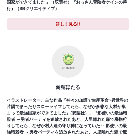
国家ができてました 』（双葉社）『おっさん冒険者ケインの善
行』（SBクリエイティブ）
詳しく見る!!
鈴穂ほたる
イラストレーター。主な作品『神々の加護で生産革命~異世界の
片隅でまったりスローライフしてたら、なぜか多彩な人材が集
まって最強国家ができてました』(双葉社）、『影使いの最強暗
殺者 ～勇者パーティを追放されたあと、人里離れた森で魔物狩
りしてたら、なぜか村人達の守り神になっていた～ 影使いの最
強暗殺者 ～勇者パーティを追放されたあと、人里離れた森で魔