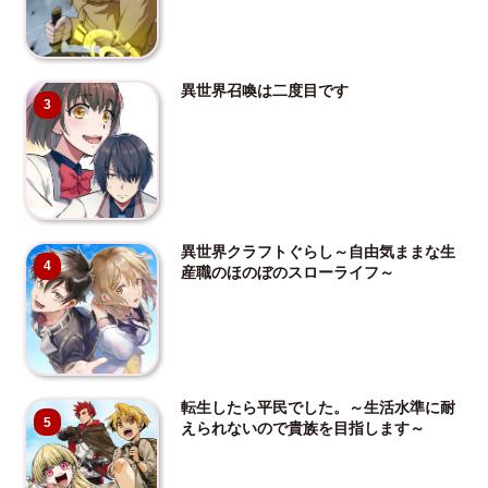
異世界召喚は二度目です
3
異世界クラフトぐらし～自由気ままな生
4
産職のほのぼのスローライフ～
転生したら平民でした。～生活水準に耐
5
えられないので貴族を目指します～