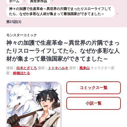
ホーム
異世界作品
神々の加護で生産革命～異世界の片隅でまったりスローライフして
たら、なぜか多彩な人材が集まって最強国家ができてました～
第23話(3)
モンスターコミック
神々の加護で生産革命～異世界の片隅でまっ
たりスローライフしてたら、なぜか多彩な人
材が集まって最強国家ができてました～
漫画：
白木とざくろ
漫画：
トトキハルキ
原作：
風来山
キャラクター原
案：
鈴穂ほたる
コミックス一覧
小説一覧