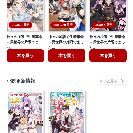
26/4/30 発売
25/10/28 発売
25/4/15 発売
神々の加護で生産革命
神々の加護で生産革命
神々の加護で生産革命
～異世界の片隅でま
～異世界の片隅でまっ
～異世界の片隅でまっ
っ…
た…
た…
本を買う
本を買う
本を買う
小説更新情報