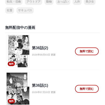
転生・召喚
アウトドア
動物
おっぱい
人外
美少女
社畜
サキュバス
無料配信中の漫画
第36話(2)
無料で読む
2026年08月03日 更新
無料
第36話(1)
無料で読む
2026年07月20日 更新
無料