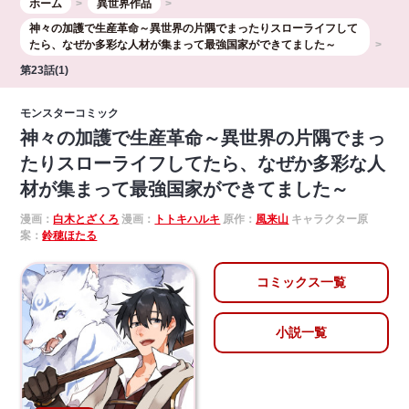
ホーム
異世界作品
神々の加護で生産革命～異世界の片隅でまったりスローライフして
たら、なぜか多彩な人材が集まって最強国家ができてました～
第23話(1)
モンスターコミック
神々の加護で生産革命～異世界の片隅でまっ
たりスローライフしてたら、なぜか多彩な人
材が集まって最強国家ができてました～
漫画：
白木とざくろ
漫画：
トトキハルキ
原作：
風来山
キャラクター原
案：
鈴穂ほたる
コミックス一覧
小説一覧