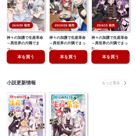
26/4/30 発売
25/10/28 発売
25/4/15 発売
神々の加護で生産革命
神々の加護で生産革命
神々の加護で生産革命
～異世界の片隅でま
～異世界の片隅でまっ
～異世界の片隅でまっ
っ…
た…
た…
本を買う
本を買う
本を買う
小説更新情報