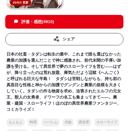
26/8/3 更新
評価・感想(4910)
シェア
日本の社畜・タダシは転生の最中、これまで誰も選ばなかった
農業の加護を選んだことで神に感激され、前代未聞の手厚い加
護を受ける。そして異世界で夢のスローライフを営む――はず
が、降り立ったのは荒れ放題、瘴気ただよう辺獄《へんごく》
と呼ばれる巨大な半島！ タダシは苦戦しながらも、持ち前の
真面目な性格と神からの加護でグングンと農業の規模を大きく
していく。タダシの作る物資を求め、迫害されたエルフの元女
王、獣人の女勇者、ドワーフの名工も集まってきて――。農
業・建国・スローライフ！ほのぼの異世界農業ファンタジー、
コミカライズ！
もふもふ
料理
ハーレム
内政
異世界
スローライフ