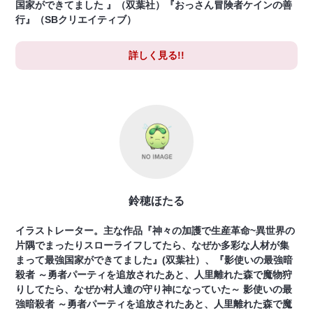
国家ができてました 』（双葉社）『おっさん冒険者ケインの善
行』（SBクリエイティブ）
詳しく見る!!
鈴穂ほたる
イラストレーター。主な作品『神々の加護で生産革命~異世界の
片隅でまったりスローライフしてたら、なぜか多彩な人材が集
まって最強国家ができてました』(双葉社）、『影使いの最強暗
殺者 ～勇者パーティを追放されたあと、人里離れた森で魔物狩
りしてたら、なぜか村人達の守り神になっていた～ 影使いの最
強暗殺者 ～勇者パーティを追放されたあと、人里離れた森で魔