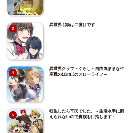
異世界召喚は二度目です
3
異世界クラフトぐらし～自由気ままな生
4
産職のほのぼのスローライフ～
転生したら平民でした。～生活水準に耐
5
えられないので貴族を目指します～