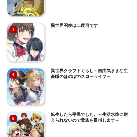
異世界召喚は二度目です
3
異世界クラフトぐらし～自由気ままな生
4
産職のほのぼのスローライフ～
転生したら平民でした。～生活水準に耐
5
えられないので貴族を目指します～