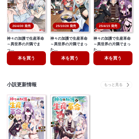
26/4/30 発売
25/10/28 発売
25/4/15 発売
神々の加護で生産革命
神々の加護で生産革命
神々の加護で生産革命
～異世界の片隅でま
～異世界の片隅でまっ
～異世界の片隅でまっ
っ…
た…
た…
本を買う
本を買う
本を買う
小説更新情報