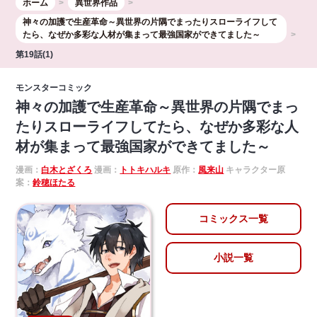
ホーム
異世界作品
神々の加護で生産革命～異世界の片隅でまったりスローライフして
たら、なぜか多彩な人材が集まって最強国家ができてました～
第19話(1)
モンスターコミック
神々の加護で生産革命～異世界の片隅でまっ
たりスローライフしてたら、なぜか多彩な人
材が集まって最強国家ができてました～
漫画：
白木とざくろ
漫画：
トトキハルキ
原作：
風来山
キャラクター原
案：
鈴穂ほたる
コミックス一覧
小説一覧