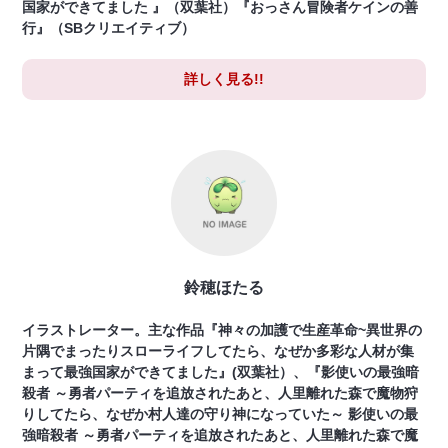
国家ができてました 』（双葉社）『おっさん冒険者ケインの善
行』（SBクリエイティブ）
詳しく見る!!
鈴穂ほたる
イラストレーター。主な作品『神々の加護で生産革命~異世界の
片隅でまったりスローライフしてたら、なぜか多彩な人材が集
まって最強国家ができてました』(双葉社）、『影使いの最強暗
殺者 ～勇者パーティを追放されたあと、人里離れた森で魔物狩
りしてたら、なぜか村人達の守り神になっていた～ 影使いの最
強暗殺者 ～勇者パーティを追放されたあと、人里離れた森で魔