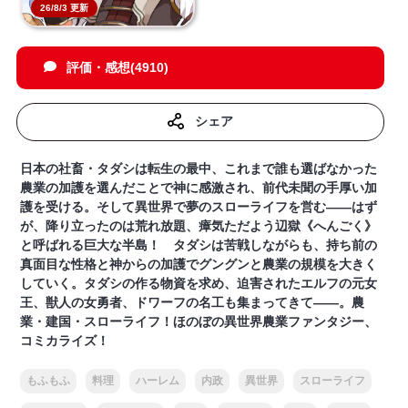
26/8/3 更新
評価・感想(4910)
シェア
日本の社畜・タダシは転生の最中、これまで誰も選ばなかった
農業の加護を選んだことで神に感激され、前代未聞の手厚い加
護を受ける。そして異世界で夢のスローライフを営む――はず
が、降り立ったのは荒れ放題、瘴気ただよう辺獄《へんごく》
と呼ばれる巨大な半島！ タダシは苦戦しながらも、持ち前の
真面目な性格と神からの加護でグングンと農業の規模を大きく
していく。タダシの作る物資を求め、迫害されたエルフの元女
王、獣人の女勇者、ドワーフの名工も集まってきて――。農
業・建国・スローライフ！ほのぼの異世界農業ファンタジー、
コミカライズ！
もふもふ
料理
ハーレム
内政
異世界
スローライフ