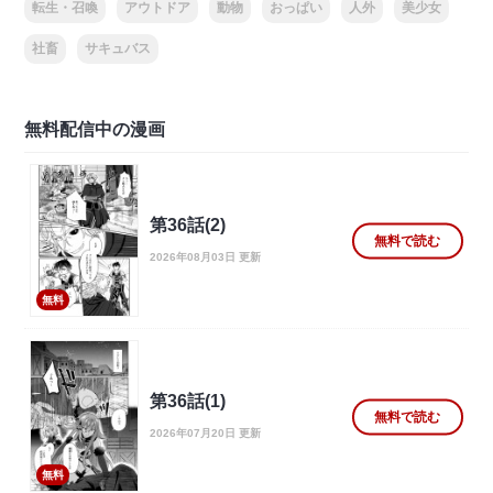
転生・召喚
アウトドア
動物
おっぱい
人外
美少女
社畜
サキュバス
無料配信中の漫画
第36話(2)
無料で読む
2026年08月03日 更新
無料
第36話(1)
無料で読む
2026年07月20日 更新
無料