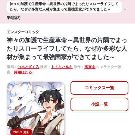
神々の加護で生産革命～異世界の片隅でまったりスローライフして
たら、なぜか多彩な人材が集まって最強国家ができてました～
第9話(2)
モンスターコミック
神々の加護で生産革命～異世界の片隅でまっ
たりスローライフしてたら、なぜか多彩な人
材が集まって最強国家ができてました～
漫画：
白木とざくろ
漫画：
トトキハルキ
原作：
風来山
キャラクター原
案：
鈴穂ほたる
コミックス一覧
小説一覧
26/8/3 更新