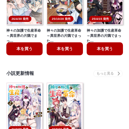
26/4/30 発売
25/10/28 発売
25/4/15 発売
神々の加護で生産革命
神々の加護で生産革命
神々の加護で生産革命
～異世界の片隅でま
～異世界の片隅でまっ
～異世界の片隅でまっ
っ…
た…
た…
本を買う
本を買う
本を買う
小説更新情報