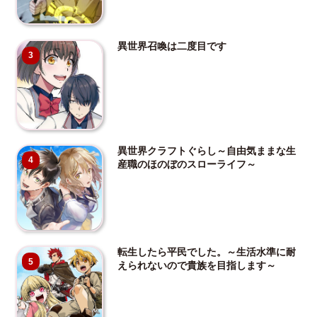
異世界召喚は二度目です
3
異世界クラフトぐらし～自由気ままな生
4
産職のほのぼのスローライフ～
転生したら平民でした。～生活水準に耐
5
えられないので貴族を目指します～