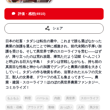
評価・感想(4910)
シェア
日本の社畜・タダシは転生の最中、これまで誰も選ばなかった
農業の加護を選んだことで神に感激され、前代未聞の手厚い加
護を受ける。そして異世界で夢のスローライフを営む――はず
が、降り立ったのは荒れ放題、瘴気ただよう辺獄《へんごく》
と呼ばれる巨大な半島！ タダシは苦戦しながらも、持ち前の
真面目な性格と神からの加護でグングンと農業の規模を大きく
していく。タダシの作る物資を求め、迫害されたエルフの元女
王、獣人の女勇者、ドワーフの名工も集まってきて――。農
業・建国・スローライフ！ほのぼの異世界農業ファンタジー、
コミカライズ！
もふもふ
料理
ハーレム
内政
異世界
スローライフ
転生・召喚
アウトドア
動物
おっぱい
人外
美少女