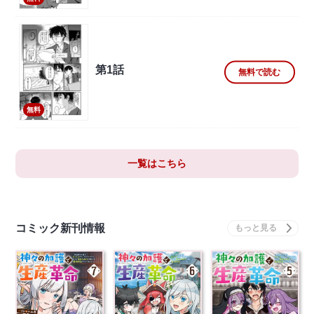
第1話
無料で読む
無料
一覧はこちら
コミック新刊情報
神々の加護で生産革命
神々の加護で生産革命
神々の加護で生産革命
～異世界の片隅でま
～異世界の片隅でまっ
～異世界の片隅でまっ
っ…
た…
た…