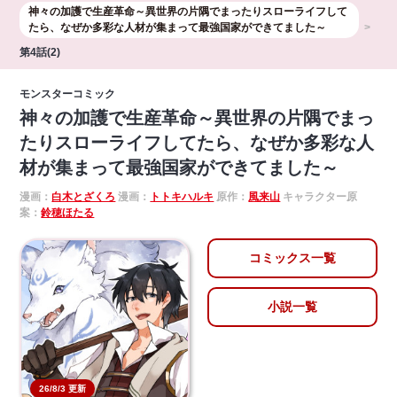
神々の加護で生産革命～異世界の片隅でまったりスローライフして
たら、なぜか多彩な人材が集まって最強国家ができてました～
第4話(2)
モンスターコミック
神々の加護で生産革命～異世界の片隅でまっ
たりスローライフしてたら、なぜか多彩な人
材が集まって最強国家ができてました～
漫画：
白木とざくろ
漫画：
トトキハルキ
原作：
風来山
キャラクター原
案：
鈴穂ほたる
コミックス一覧
小説一覧
26/8/3 更新