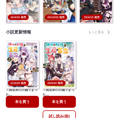
本を買う
本を買う
本を買う
26/4/30 発売
25/10/28 発売
25/4/15 発売
小説更新情報
21/3/29 発売
20/9/30 発売
神々の加護で生産革命
神々の加護で生産革命
～異世界の片隅でまっ
～異世界の片隅でまっ
た…
た…
本を買う
本を買う
試し読み(前)