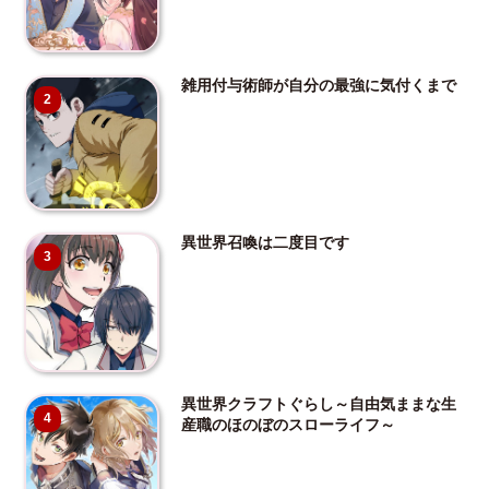
雑用付与術師が自分の最強に気付くまで
2
異世界召喚は二度目です
3
異世界クラフトぐらし～自由気ままな生
4
産職のほのぼのスローライフ～