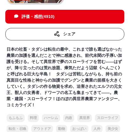
評価・感想(4910)
シェア
日本の社畜・タダシは転生の最中、これまで誰も選ばなかった
農業の加護を選んだことで神に感激され、前代未聞の手厚い加
護を受ける。そして異世界で夢のスローライフを営む――はず
が、降り立ったのは荒れ放題、瘴気ただよう辺獄《へんごく》
と呼ばれる巨大な半島！ タダシは苦戦しながらも、持ち前の
真面目な性格と神からの加護でグングンと農業の規模を大きく
していく。タダシの作る物資を求め、迫害されたエルフの元女
王、獣人の女勇者、ドワーフの名工も集まってきて――。農
業・建国・スローライフ！ほのぼの異世界農業ファンタジー、
コミカライズ！
もふもふ
料理
ハーレム
内政
異世界
スローライフ
転生・召喚
アウトドア
動物
おっぱい
人外
美少女