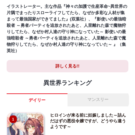
イラストレーター。主な作品『神々の加護で生産革命~異世界の
片隅でまったりスローライフしてたら、なぜか多彩な人材が集
まって最強国家ができてました』(双葉社）、『影使いの最強暗
殺者 ～勇者パーティを追放されたあと、人里離れた森で魔物狩
りしてたら、なぜか村人達の守り神になっていた～ 影使いの最
強暗殺者 ～勇者パーティを追放されたあと、人里離れた森で魔
物狩りしてたら、なぜか村人達の守り神になっていた～ 』（集
英社）
詳しく見る!!
異世界ランキング
マンスリー
デイリー
ヒロインが来る前に妊娠しました～詰ん
1
だはずの悪役令嬢ですが、どうやら違う
ようです～