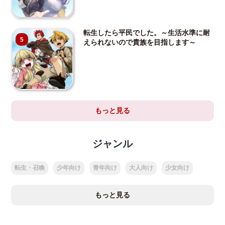
転生したら平民でした。～生活水準に耐
5
えられないので貴族を目指します～
もっと見る
ジャンル
転生・召喚
少年向け
青年向け
大人向け
少女向け
もっと見る