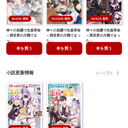
26/4/30 発売
25/10/28 発売
25/4/15 発売
神々の加護で生産革命
神々の加護で生産革命
神々の加護で生産革命
～異世界の片隅でま
～異世界の片隅でまっ
～異世界の片隅でまっ
っ…
た…
た…
本を買う
本を買う
本を買う
小説更新情報