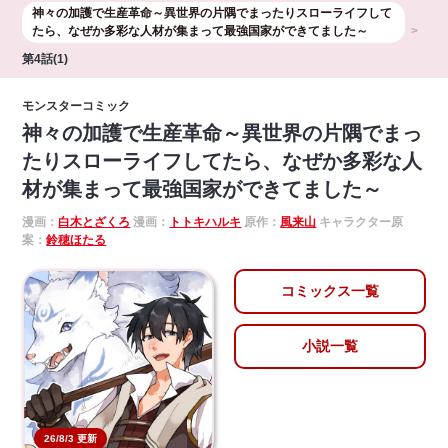
神々の加護で生産革命～異世界の片隅でまったりスローライフして
たら、なぜか多彩な人材が集まって最強国家ができてました～
第4話(1)
モンスターコミック
神々の加護で生産革命～異世界の片隅でまっ
たりスローライフしてたら、なぜか多彩な人
材が集まって最強国家ができてました～
漫画：
白木とざくろ
漫画：
トトキハルキ
原作：
風来山
キャラクター原
案：
鈴穂ほたる
コミックス一覧
小説一覧
26/8/3 更新