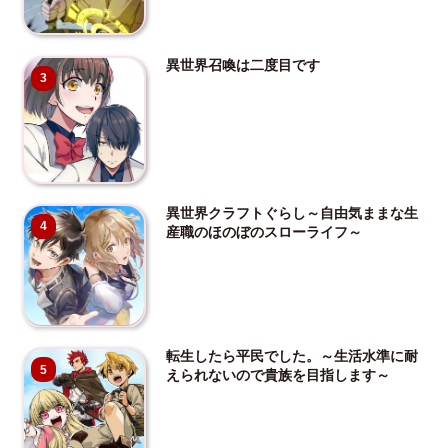
異世界召喚は二度目です
3
異世界クラフトぐらし～自由気ままな生
4
産職のほのぼのスローライフ～
転生したら平民でした。～生活水準に耐
5
えられないので貴族を目指します～