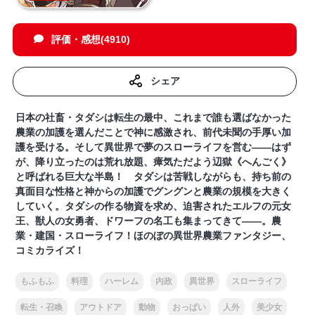
評価・感想(4910)
シェア
日本の社畜・タダシは転生の最中、これまで誰も選ばなかった
農業の加護を選んだことで神に感激され、前代未聞の手厚い加
護を受ける。そして異世界で夢のスローライフを営む――はず
が、降り立ったのは荒れ放題、瘴気ただよう辺獄《へんごく》
と呼ばれる巨大な半島！ タダシは苦戦しながらも、持ち前の
真面目な性格と神からの加護でグングンと農業の規模を大きく
していく。タダシの作る物資を求め、迫害されたエルフの元女
王、獣人の女勇者、ドワーフの名工も集まってきて――。農
業・建国・スローライフ！ほのぼの異世界農業ファンタジー、
コミカライズ！
もふもふ
料理
ハーレム
内政
異世界
スローライフ
転生・召喚
アウトドア
動物
おっぱい
人外
美少女