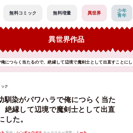
少年
無料コミック
無料増量
異世界
青年
異世界作品
で俺につらく当たるので、絶縁して辺境で魔剣士として出直すことにし
ミック
幼馴染がパワハラで俺につらく当た
、絶縁して辺境で魔剣士として出直
にした。
ゆみ
原作：
シンギョウガク
キャラクター原案：
ふーみ