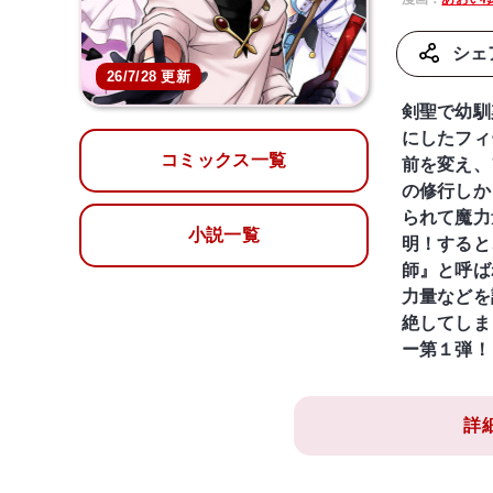
シェ
26/7/28 更新
剣聖で幼馴
にしたフィ
コミックス一覧
前を変え、
の修行しか
られて魔力
小説一覧
明！すると
師』と呼ば
力量などを
絶してしま
ー第１弾！
詳