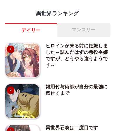
異世界ランキング
マンスリー
デイリー
ヒロインが来る前に妊娠しま
1
した～詰んだはずの悪役令嬢
ですが、どうやら違うようで
す～
雑用付与術師が自分の最強に
2
気付くまで
異世界召喚は二度目です