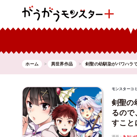
ホーム
異世界作品
剣聖の幼馴染がパワハラ
モンスターコ
剣聖の
るので
すこと
漫画：
あおい