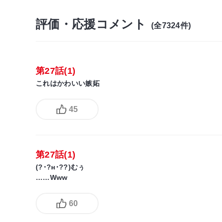
評価・応援コメント
(全7324件)
第27話(1)
これはかわいい嫉妬
45
第27話(1)
(?･?н･??)むぅ
……Www
60