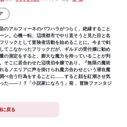
ア
染のアルフィーネのパワハラがつらく、絶縁すること
ーン。心機一転、辺境都市でやり直そうと見た目と名
フリックとして冒険者活動を始めることに。今まで剣
してこなかったフリックだが、ギルドの受付嬢に勧め
量の測定をすると、膨大な魔力を持っていることが判
、そこに居合わせた辺境伯令嬢であり、『無限の魔術
れるノエリアに声を掛けられ魔力合わせという潜在魔
調べ合う行為をすることに……すると顔を紅潮させ気
った――！？「小説家になろう」発 、冒険ファンタジ
細に戻る