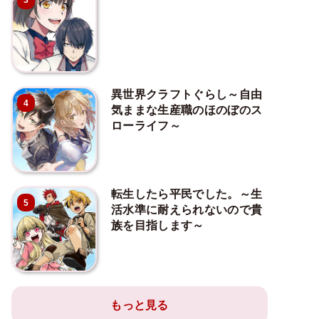
3
異世界クラフトぐらし～自由
4
気ままな生産職のほのぼのス
ローライフ～
転生したら平民でした。～生
5
活水準に耐えられないので貴
族を目指します～
もっと見る