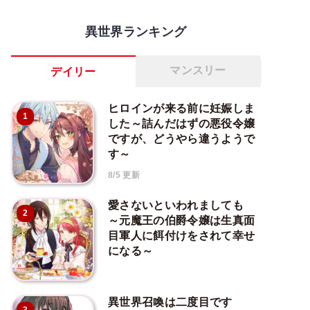
異世界ランキング
マンスリー
デイリー
ヒロインが来る前に妊娠しま
1
した～詰んだはずの悪役令嬢
ですが、どうやら違うようで
す～
8/5 更新
愛さないといわれましても
2
～元魔王の伯爵令嬢は生真面
目軍人に餌付けをされて幸せ
になる～
異世界召喚は二度目です