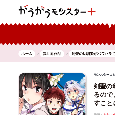
ホーム
異世界作品
剣聖の幼馴染がパワハラ
モンスターコ
剣聖の
るので
すこと
漫画：
あおい