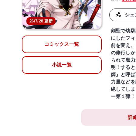
シェ
26/7/28 更新
剣聖で幼馴
にしたフィ
コミックス一覧
前を変え、
の修行しか
られて魔力
小説一覧
明！すると
師』と呼ば
力量などを
絶してしま
ー第１弾！
詳