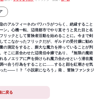
ア
染のアルフィーネのパワハラがつらく、絶縁すること
ーン。心機一転、辺境都市でやり直そうと見た目と名
フリックとして冒険者活動を始めることに。今まで剣
してこなかったフリックだが、ギルドの受付嬢に勧め
量の測定をすると、膨大な魔力を持っていることが判
、そこに居合わせた辺境伯令嬢であり、『無限の魔術
れるノエリアに声を掛けられ魔力合わせという潜在魔
調べ合う行為をすることに……すると顔を紅潮させ気
った――！？「小説家になろう」発 、冒険ファンタジ
細に戻る