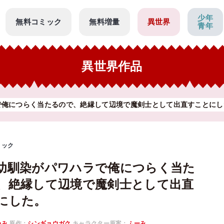
少年
無料コミック
無料増量
異世界
青年
異世界作品
で俺につらく当たるので、絶縁して辺境で魔剣士として出直すことにし
ミック
幼馴染がパワハラで俺につらく当た
、絶縁して辺境で魔剣士として出直
にした。
ゆみ
原作：
シンギョウガク
キャラクター原案：
ふーみ