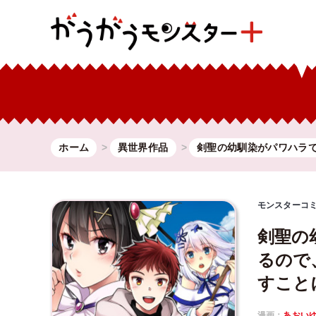
ホーム
異世界作品
剣聖の幼馴染がパワハラ
モンスターコ
剣聖の
るので
すこと
漫画：
あおい