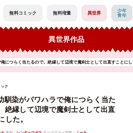
少年
無料コミック
無料増量
異世界
青年
異世界作品
で俺につらく当たるので、絶縁して辺境で魔剣士として出直すことにし
ミック
幼馴染がパワハラで俺につらく当た
、絶縁して辺境で魔剣士として出直
にした。
ゆみ
原作：
シンギョウガク
キャラクター原案：
ふーみ