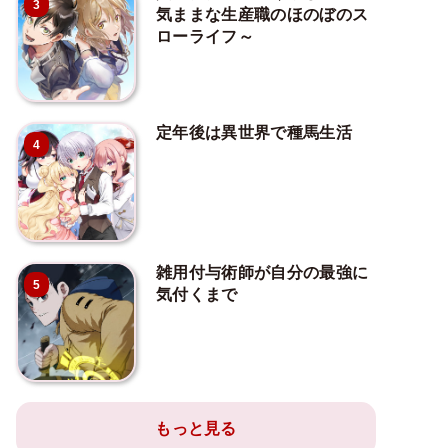
3
気ままな生産職のほのぼのス
ローライフ～
定年後は異世界で種馬生活
4
雑用付与術師が自分の最強に
5
気付くまで
もっと見る