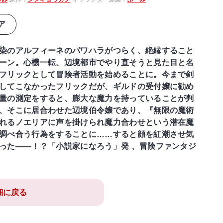
ア
染のアルフィーネのパワハラがつらく、絶縁すること
ーン。心機一転、辺境都市でやり直そうと見た目と名
フリックとして冒険者活動を始めることに。今まで剣
してこなかったフリックだが、ギルドの受付嬢に勧め
量の測定をすると、膨大な魔力を持っていることが判
、そこに居合わせた辺境伯令嬢であり、『無限の魔術
れるノエリアに声を掛けられ魔力合わせという潜在魔
調べ合う行為をすることに……すると顔を紅潮させ気
った――！？「小説家になろう」発 、冒険ファンタジ
細に戻る