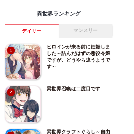
異世界ランキング
マンスリー
デイリー
ヒロインが来る前に妊娠しま
1
した～詰んだはずの悪役令嬢
ですが、どうやら違うようで
す～
異世界召喚は二度目です
2
異世界クラフトぐらし～自由