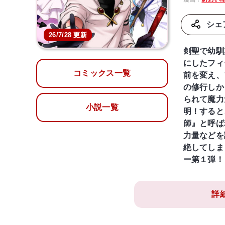
シェ
26/7/28 更新
剣聖で幼馴
にしたフィ
コミックス一覧
前を変え、
の修行しか
られて魔力
小説一覧
明！すると
師』と呼ば
力量などを
絶してしま
ー第１弾！
詳