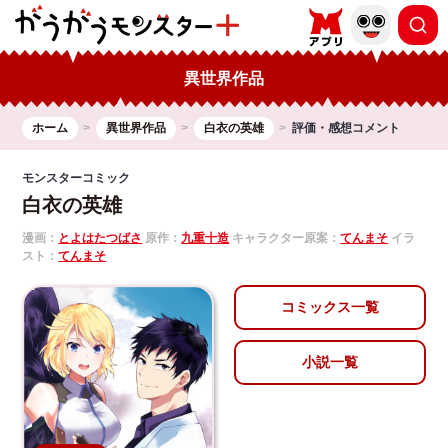
異世界作品
ホーム
異世界作品
白衣の英雄
評価・感想コメント
モンスターコミック
白衣の英雄
漫画：
とよはたつばさ
原作：
九重十造
キャラクター原案：
てんまそ
イラ
スト：
てんまそ
コミックス一覧
小説一覧