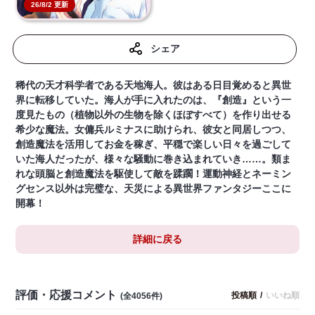
26/8/2 更新
シェア
稀代の天才科学者である天地海人。彼はある日目覚めると異世
界に転移していた。海人が手に入れたのは、『創造』という一
度見たもの（植物以外の生物を除くほぼすべて）を作り出せる
希少な魔法。女傭兵ルミナスに助けられ、彼女と同居しつつ、
創造魔法を活用してお金を稼ぎ、平穏で楽しい日々を過ごして
いた海人だったが、様々な騒動に巻き込まれていき……。類ま
れな頭脳と創造魔法を駆使して敵を蹂躙！運動神経とネーミン
グセンス以外は完璧な、天災による異世界ファンタジーここに
開幕！
詳細に戻る
評価・応援コメント
投稿順
/
いいね順
(全4056件)