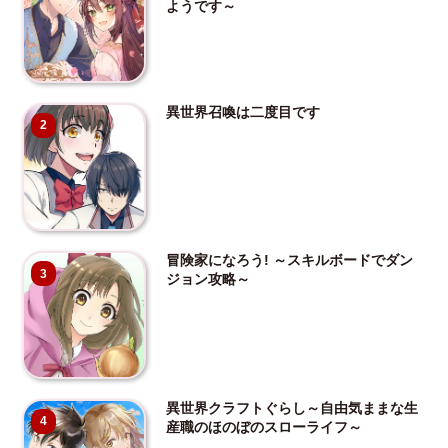
ようです～
異世界召喚は二度目です
2
冒険家になろう! ～スキルボードでダン
3
ジョン攻略～
異世界クラフトぐらし～自由気ままな生
4
産職のほのぼのスローライフ～