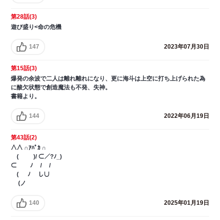
第28話(3)
遊び盛り<命の危機
147
2023年07月30日
第15話(3)
爆発の余波で二人は離れ離れになり、更に海斗は上空に打ち上げられた為
に酸欠状態で創造魔法も不発、失神。
書籍より。
144
2022年06月19日
第43話(2)
∧∧ ∩ｱﾊﾟｶ ∩
( )/ ⊂／?ﾉ_)
⊂ ﾉ / /
( ﾉ し∪
(ノ
140
2025年01月19日