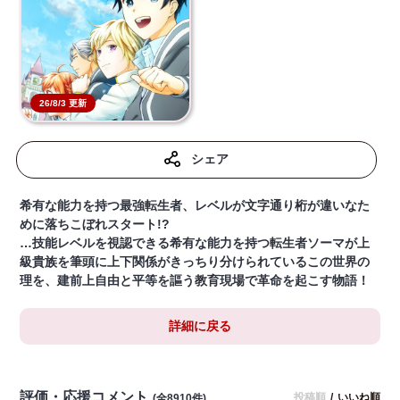
26/8/3 更新
シェア
希有な能力を持つ最強転生者、レベルが文字通り桁が違いなた
めに落ちこぼれスタート!?
…技能レベルを視認できる希有な能力を持つ転生者ソーマが上
級貴族を筆頭に上下関係がきっちり分けられているこの世界の
理を、建前上自由と平等を謳う教育現場で革命を起こす物語！
詳細に戻る
評価・応援コメント
投稿順
/
いいね順
(全8910件)