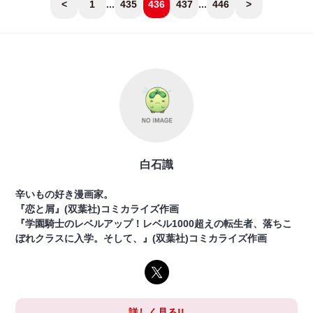
<
1
...
435
436
437
...
446
>
白石識
辛いもの好き漫画家。
『恋と屑』(双葉社)コミカライズ作画
『学園騎士のレベルアップ！レベル1000超えの転生者、落ちこ
ぼれクラスに入学。そして、』(双葉社)コミカライズ作画
詳しく見る!!