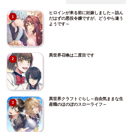
ヒロインが来る前に妊娠しました～詰ん
1
だはずの悪役令嬢ですが、どうやら違う
ようです～
異世界召喚は二度目です
2
異世界クラフトぐらし～自由気ままな生
3
産職のほのぼのスローライフ～