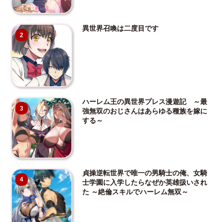
異世界召喚は二度目です
2
ハーレム王の異世界プレス漫遊記 ～最
3
強無双のおじさんはあらゆる種族を嫁に
する～
貞操逆転世界で唯一の男騎士の俺、女騎
4
士学園に入学したらなぜか英雄扱いされ
た ～絶倫スキルでハーレム無双～