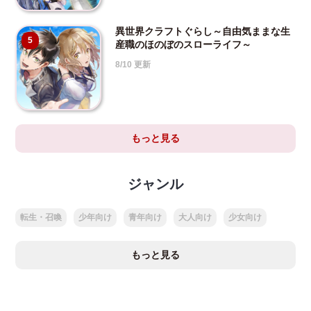
異世界クラフトぐらし～自由気ままな生
5
産職のほのぼのスローライフ～
8/10 更新
もっと見る
ジャンル
転生・召喚
少年向け
青年向け
大人向け
少女向け
もっと見る