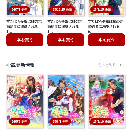
26/7/8 発売
25/12/25 発売
25/6/25 発売
ずたぼろ令嬢は姉の元
ずたぼろ令嬢は姉の元
ずたぼろ令嬢は姉の元
婚約者に溺愛される
婚約者に溺愛される
婚約者に溺愛される
1…
1…
9…
本を買う
本を買う
本を買う
小説更新情報
26/5/7 発売
25/8/8 発売
25/1/10 発売