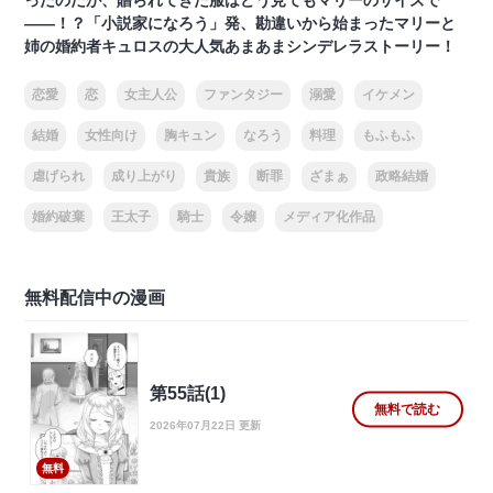
ったのだが、贈られてきた服はどう見てもマリーのサイズで
――！？「小説家になろう」発、勘違いから始まったマリーと
姉の婚約者キュロスの大人気あまあまシンデレラストーリー！
恋愛
恋
女主人公
ファンタジー
溺愛
イケメン
結婚
女性向け
胸キュン
なろう
料理
もふもふ
虐げられ
成り上がり
貴族
断罪
ざまぁ
政略結婚
婚約破棄
王太子
騎士
令嬢
メディア化作品
無料配信中の漫画
第55話(1)
無料で読む
2026年07月22日 更新
無料