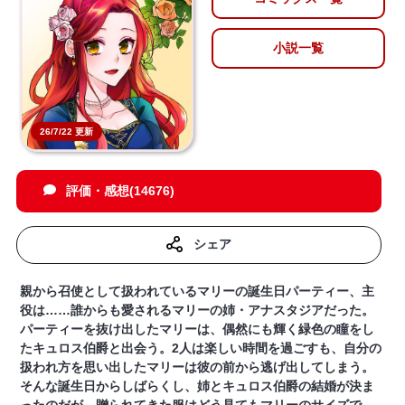
小説一覧
26/7/22 更新
評価・感想(14676)
シェア
親から召使として扱われているマリーの誕生日パーティー、主
役は……誰からも愛されるマリーの姉・アナスタジアだった。
パーティーを抜け出したマリーは、偶然にも輝く緑色の瞳をし
たキュロス伯爵と出会う。2人は楽しい時間を過ごすも、自分の
扱われ方を思い出したマリーは彼の前から逃げ出してしまう。
そんな誕生日からしばらくし、姉とキュロス伯爵の結婚が決ま