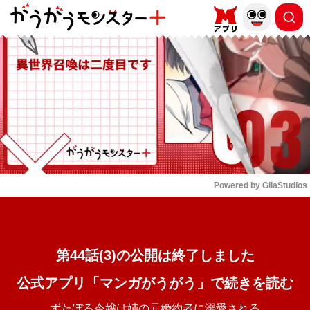
もっと読む
arrow_forward_ios
Powered by 
GliaStudios
Mute
第44話(3)の公開は終了しました
公式アプリ「マンガがうがう」で続きを読む
ずたぼろ令嬢は姉の元婚約者に溺愛される