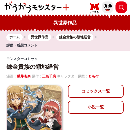
異世界作品
ホーム
異世界作品
錬金貴族の領地経営
評価・感想コメント
モンスターコミック
錬金貴族の領地経営
漫画：
采芽杏奈
原作：
三島千廣
キャラクター原案：
ともぞ
コミックス一覧
小説一覧