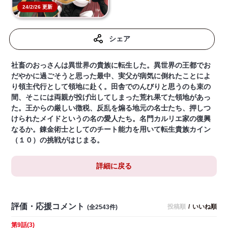
24/2/26 更新
シェア
社畜のおっさんは異世界の貴族に転生した。異世界の王都でお
だやかに過ごそうと思った最中、実父が病気に倒れたことによ
り領主代行として領地に赴く。田舎でのんびりと思うのも束の
間、そこには両親が投げ出してしまった荒れ果てた領地があっ
た。王からの厳しい徴税、反乱を煽る地元の名士たち、押しつ
けられたメイドというの名の愛人たち。名門カルリエ家の復興
なるか。錬金術士としてのチート能力を用いて転生貴族カイン
（１０）の挑戦がはじまる。
詳細に戻る
評価・応援コメント
投稿順
/
いいね順
(全2543件)
第9話(3)