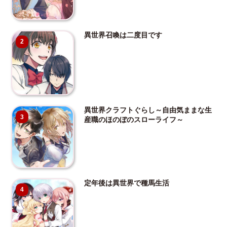
異世界召喚は二度目です
2
異世界クラフトぐらし～自由気ままな生
3
産職のほのぼのスローライフ～
定年後は異世界で種馬生活
4