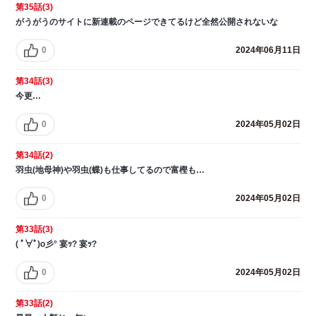
第35話(3)
がうがうのサイトに新連載のページできてるけど全然公開されないな
0
2024年06月11日
第34話(3)
今更…
0
2024年05月02日
第34話(2)
羽虫(地母神)や羽虫(蝶)も仕事してるので富樫も…
0
2024年05月02日
第33話(3)
( ﾟ∀ﾟ)o彡° 宴ｯ? 宴ｯ?
0
2024年05月02日
第33話(2)