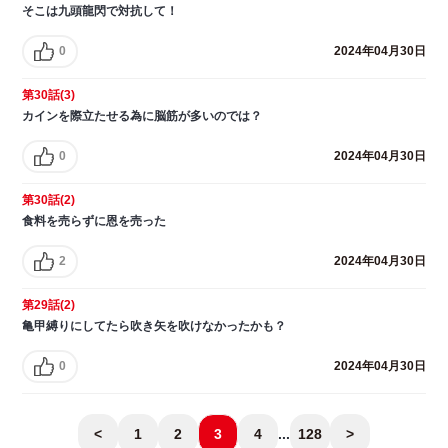
そこは九頭龍閃で対抗して！
0
2024年04月30日
第30話(3)
カインを際立たせる為に脳筋が多いのでは？
0
2024年04月30日
第30話(2)
食料を売らずに恩を売った
2
2024年04月30日
第29話(2)
亀甲縛りにしてたら吹き矢を吹けなかったかも？
0
2024年04月30日
<
1
2
3
4
...
128
>