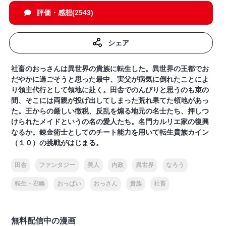
評価・感想(2543)
シェア
社畜のおっさんは異世界の貴族に転生した。異世界の王都でお
だやかに過ごそうと思った最中、実父が病気に倒れたことによ
り領主代行として領地に赴く。田舎でのんびりと思うのも束の
間、そこには両親が投げ出してしまった荒れ果てた領地があっ
た。王からの厳しい徴税、反乱を煽る地元の名士たち、押しつ
けられたメイドというの名の愛人たち。名門カルリエ家の復興
なるか。錬金術士としてのチート能力を用いて転生貴族カイン
（１０）の挑戦がはじまる。
田舎
ファンタジー
美人
内政
異世界
なろう
転生・召喚
おっぱい
おっさん
貴族
社畜
無料配信中の漫画