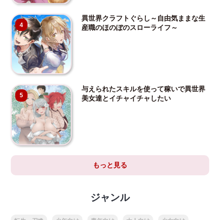
異世界クラフトぐらし～自由気ままな生
4
産職のほのぼのスローライフ～
与えられたスキルを使って稼いで異世界
5
美女達とイチャイチャしたい
もっと見る
ジャンル