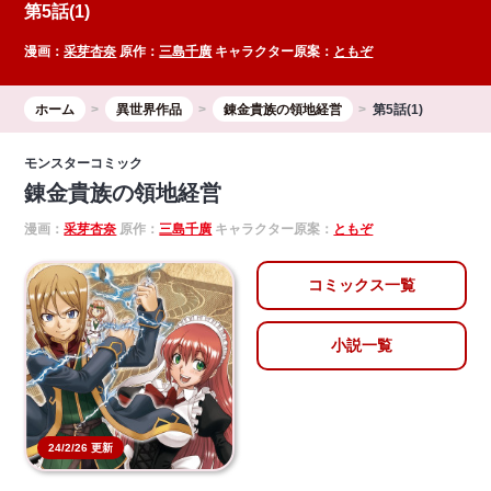
第5話(1)
漫画：
采芽杏奈
原作：
三島千廣
キャラクター原案：
ともぞ
ホーム
異世界作品
錬金貴族の領地経営
第5話(1)
モンスターコミック
錬金貴族の領地経営
漫画：
采芽杏奈
原作：
三島千廣
キャラクター原案：
ともぞ
コミックス一覧
小説一覧
24/2/26 更新