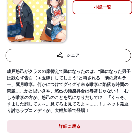
小説一覧
シェア
成戸悠己がクラスの席替えで隣になったのは、“隣になった男子
は残らず告白（＋玉砕）してしまう”と噂される「隣の席キラ
ー」鷹月唯李。何かにつけてグイグイ来る唯李に陥落も時間の
問題……かと思いきや、悠己の鈍感具合は尋常じゃない！ む
しろ唯李の方が、悠己のことを気になりだして!? 「くっそ、
すました顔してぇ～。見てろよ見てろよ～……！」ネット発返
り討ちラブコメディが、大幅加筆で登場！
詳細に戻る