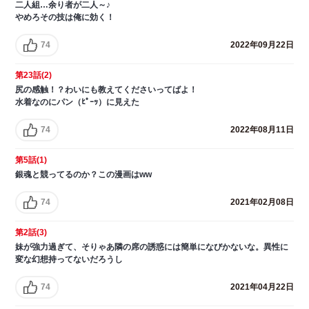
二人組…余り者が二人～♪
やめろその技は俺に効く！
74
2022年09月22日
第23話(2)
尻の感触！？わいにも教えてくださいってばよ！
水着なのにパン（ﾋﾟｰｯ）に見えた
74
2022年08月11日
第5話(1)
銀魂と競ってるのか？この漫画はww
74
2021年02月08日
第2話(3)
妹が強力過ぎて、そりゃあ隣の席の誘惑には簡単になびかないな。異性に
変な幻想持ってないだろうし
74
2021年04月22日