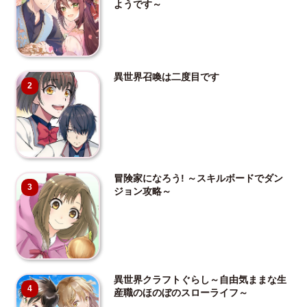
ようです～
異世界召喚は二度目です
2
冒険家になろう! ～スキルボードでダン
3
ジョン攻略～
異世界クラフトぐらし～自由気ままな生
4
産職のほのぼのスローライフ～