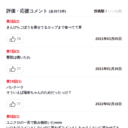
評価・応援コメント
投稿順
/
いいね順
(全3673件)
第2話(2)
きんぴらごぼうを乗せてるカップまで食べてて草
78
2021年03月05日
第7話(3)
臀部は噴いたわ
77
2021年01月30日
第19話(1)
バレテーラ
そういえば瑞奈ちゃんのためだったっけ？
77
2022年02月18日
第5話(1)
ユニクロの一言で飲み物吹いたwww
いつもはコメントしないのに思わずコメントしちゃうくらいに笑わせても