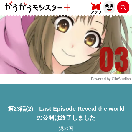
もっと読む
arrow_forward_ios
Powered by 
GliaStudios
Mute
第23話(2) Last Episode Reveal the world
の公開は終了しました
泥の国