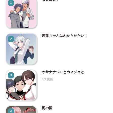
1
若葉ちゃんはわからせたい！
2
オサナナジミとカノジョと
3
8/9 更新
泥の国
4