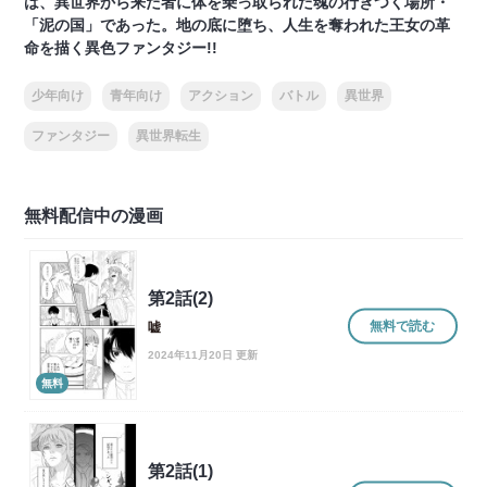
は、異世界から来た者に体を乗っ取られた魂の行きつく場所・
「泥の国」であった。地の底に堕ち、人生を奪われた王女の革
命を描く異色ファンタジー!!
少年向け
青年向け
アクション
バトル
異世界
ファンタジー
異世界転生
無料配信中の漫画
第2話(2)
無料で読む
嘘
2024年11月20日 更新
無料
第2話(1)