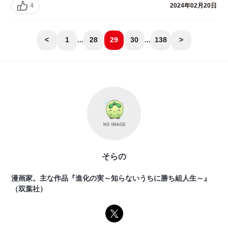
4
2024年02月20日
<
1
...
28
29
30
...
138
>
そらの
漫画家。主な作品『進化の実～知らないうちに勝ち組人生～』
（双葉社）