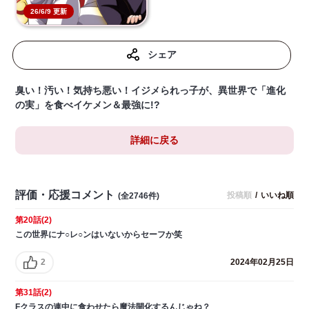
26/6/9 更新
シェア
臭い！汚い！気持ち悪い！イジメられっ子が、異世界で「進化
の実」を食べイケメン＆最強に!?
詳細に戻る
評価・応援コメント
投稿順
/
いいね順
(全2746件)
第20話(2)
この世界にナ○レ○ンはいないからセーフか笑
2
2024年02月25日
第31話(2)
Fクラスの連中に食わせたら魔法開化するんじゃね？