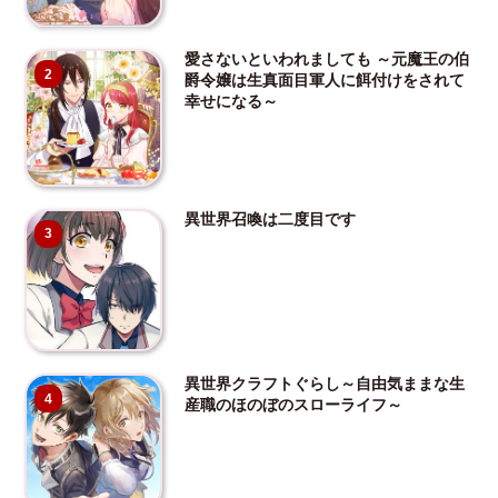
愛さないといわれましても ～元魔王の伯
2
爵令嬢は生真面目軍人に餌付けをされて
幸せになる～
異世界召喚は二度目です
3
異世界クラフトぐらし～自由気ままな生
4
産職のほのぼのスローライフ～