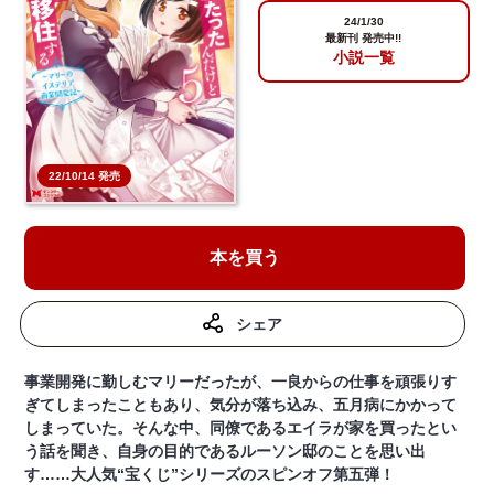
24/1/30
最新刊 発売中!!
小説一覧
22/10/14 発売
本を買う
シェア
事業開発に勤しむマリーだったが、一良からの仕事を頑張りす
ぎてしまったこともあり、気分が落ち込み、五月病にかかって
しまっていた。そんな中、同僚であるエイラが家を買ったとい
う話を聞き、自身の目的であるルーソン邸のことを思い出
す……大人気“宝くじ”シリーズのスピンオフ第五弾！