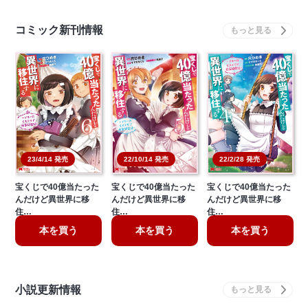
コミック新刊情報
22/10/14 発売
22/2/28 発売
23/4/14 発売
宝くじで40億当たった
宝くじで40億当たった
宝くじで40億当たった
んだけど異世界に移
んだけど異世界に移
んだけど異世界に移
住…
住…
住…
本を買う
本を買う
本を買う
小説更新情報