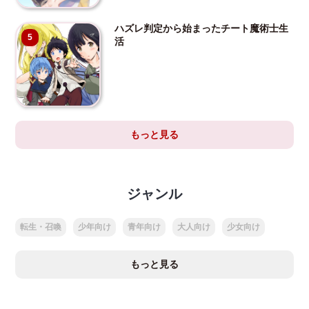
ハズレ判定から始まったチート魔術士生
5
活
もっと見る
ジャンル
転生・召喚
少年向け
青年向け
大人向け
少女向け
もっと見る