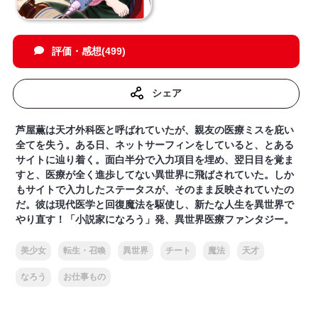
評価・感想(499)
シェア
芦屋薫は天才外科医と呼ばれていたが、親友の医療ミスを庇い
全てを失う。ある日、ネットサーフィンをしていると、とある
サイトに辿り着く。面白半分で入力項目を埋め、翌日目を覚ま
すと、医療が全く進歩してない異世界に飛ばされていた。しか
もサイトで入力したステータスが、そのまま反映されていたの
だ。彼は現代医学と回復魔法を駆使し、新たな人生を異世界で
やり直す！「小説家になろう」発、異世界医療ファンタジー。
美少女
転生・召喚
異世界
チート
魔法
天才
なろう
お仕事もの