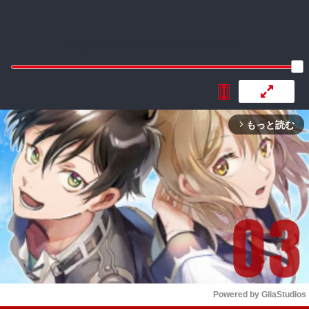
:692.15.691.6:rzdrzd.ydgzwzktg.oi
もっと読む
arrow_forward_ios
Powered by 
GliaStudios