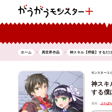
ホーム
異世界作品
神スキル【呼吸】するだ
モンスターコ
神スキ
する僕
漫画：
ぶたば