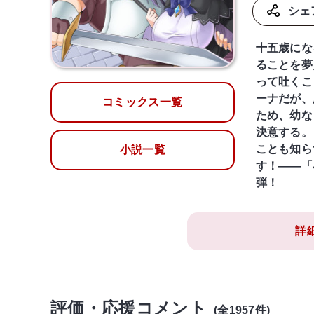
シェ
十五歳にな
ることを夢
って吐くこ
ーナだが、
コミックス一覧
ため、幼な
決意する。
ことも知ら
小説一覧
す！――「
弾！
詳
評価・応援コメント
(全1957件)