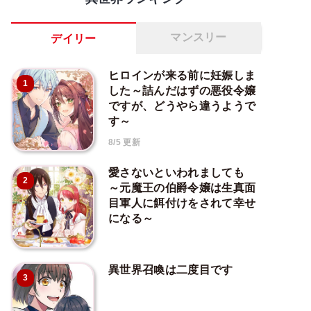
マンスリー
デイリー
ヒロインが来る前に妊娠しま
1
した～詰んだはずの悪役令嬢
ですが、どうやら違うようで
す～
8/5 更新
愛さないといわれましても
2
～元魔王の伯爵令嬢は生真面
目軍人に餌付けをされて幸せ
になる～
異世界召喚は二度目です
3