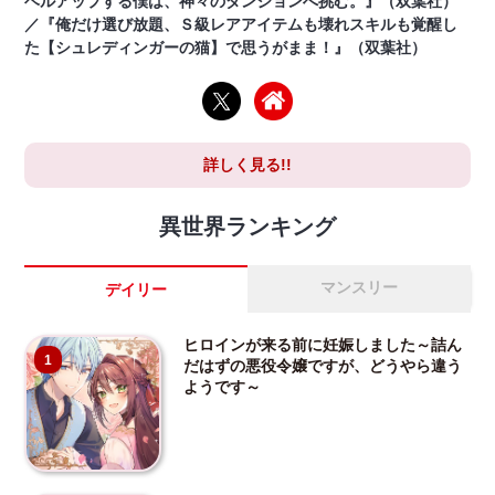
ベルアップする僕は、神々のダンジョンへ挑む。』（双葉社）
／『俺だけ選び放題、Ｓ級レアアイテムも壊れスキルも覚醒し
た【シュレディンガーの猫】で思うがまま！』（双葉社）
詳しく見る!!
異世界ランキング
マンスリー
デイリー
ヒロインが来る前に妊娠しました～詰ん
1
だはずの悪役令嬢ですが、どうやら違う
ようです～