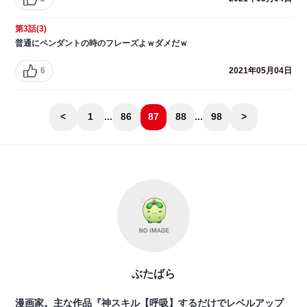
第3話(3)
普通にペンダントの時のフレーズよｗダメだｗ
6
2021年05月04日
<
1
...
86
87
88
...
98
>
ぶたばら
漫画家。主な作品『神スキル【呼吸】するだけでレベルアップ