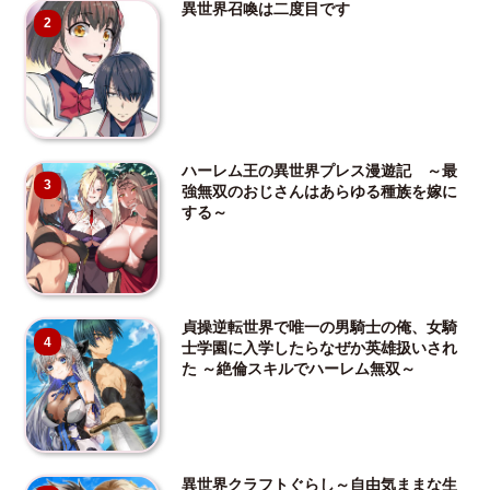
異世界召喚は二度目です
2
ハーレム王の異世界プレス漫遊記 ～最
3
強無双のおじさんはあらゆる種族を嫁に
する～
貞操逆転世界で唯一の男騎士の俺、女騎
4
士学園に入学したらなぜか英雄扱いされ
た ～絶倫スキルでハーレム無双～
異世界クラフトぐらし～自由気ままな生