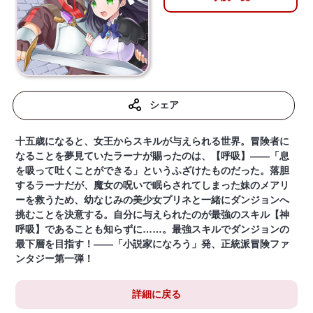
シェア
十五歳になると、女王からスキルが与えられる世界。冒険者に
なることを夢見ていたラーナが賜ったのは、【呼吸】――「息
を吸って吐くことができる」というふざけたものだった。落胆
するラーナだが、魔女の呪いで眠らされてしまった妹のメアリ
ーを救うため、幼なじみの美少女プリネと一緒にダンジョンへ
挑むことを決意する。自分に与えられたのが最強のスキル【神
呼吸】であることも知らずに……。最強スキルでダンジョンの
最下層を目指す！――「小説家になろう」発、正統派冒険ファ
ンタジー第一弾！
詳細に戻る