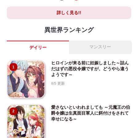
詳しく見る!!
異世界ランキング
マンスリー
デイリー
ヒロインが来る前に妊娠しました～詰ん
1
だはずの悪役令嬢ですが、どうやら違う
ようです～
8/5 更新
愛さないといわれましても ～元魔王の伯
2
爵令嬢は生真面目軍人に餌付けをされて
幸せになる～