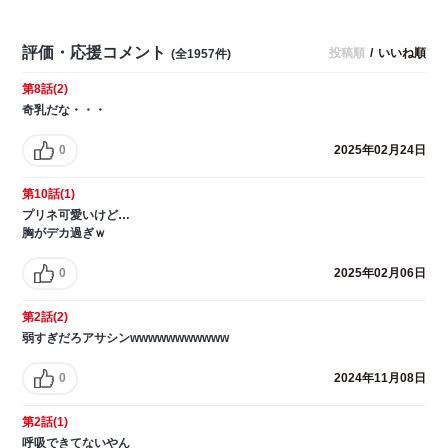
評価・応援コメント
投稿順
/
いいね順
(全1957件)
第8話(2)
奇乳だな・・・
0
2025年02月24日
第10話(1)
プリネ可愛いけど…
胸がデカ過ぎｗ
0
2025年02月06日
第2話(2)
弱すぎだろアサシンwwwwwwwwwww
0
2024年11月08日
第2話(1)
呼吸できてないやん