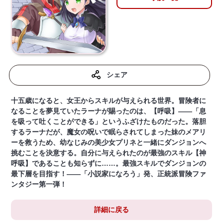
シェア
十五歳になると、女王からスキルが与えられる世界。冒険者に
なることを夢見ていたラーナが賜ったのは、【呼吸】――「息
を吸って吐くことができる」というふざけたものだった。落胆
するラーナだが、魔女の呪いで眠らされてしまった妹のメアリ
ーを救うため、幼なじみの美少女プリネと一緒にダンジョンへ
挑むことを決意する。自分に与えられたのが最強のスキル【神
呼吸】であることも知らずに……。最強スキルでダンジョンの
最下層を目指す！――「小説家になろう」発、正統派冒険ファ
ンタジー第一弾！
詳細に戻る