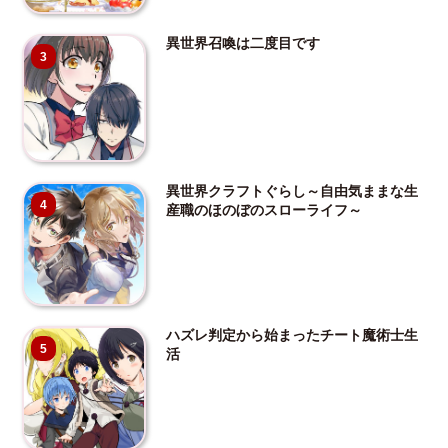
異世界召喚は二度目です
3
異世界クラフトぐらし～自由気ままな生
4
産職のほのぼのスローライフ～
ハズレ判定から始まったチート魔術士生
5
活