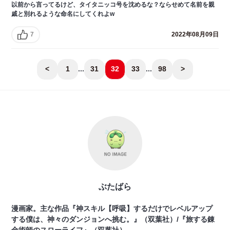
以前から言ってるけど、タイタニッコ号を沈めるな？ならせめて名前を親
戚と別れるような命名にしてくれよw
7
2022年08月09日
<
1
...
31
32
33
...
98
>
ぶたばら
漫画家。主な作品『神スキル【呼吸】するだけでレベルアップ
する僕は、神々のダンジョンへ挑む。』（双葉社）/『旅する錬