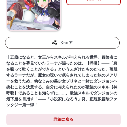
シェア
十五歳になると、女王からスキルが与えられる世界。冒険者に
なることを夢見ていたラーナが賜ったのは、【呼吸】――「息
を吸って吐くことができる」というふざけたものだった。落胆
するラーナだが、魔女の呪いで眠らされてしまった妹のメアリ
ーを救うため、幼なじみの美少女プリネと一緒にダンジョンへ
挑むことを決意する。自分に与えられたのが最強のスキル【神
呼吸】であることも知らずに……。最強スキルでダンジョンの
最下層を目指す！――「小説家になろう」発、正統派冒険ファ
ンタジー第一弾！
詳細に戻る