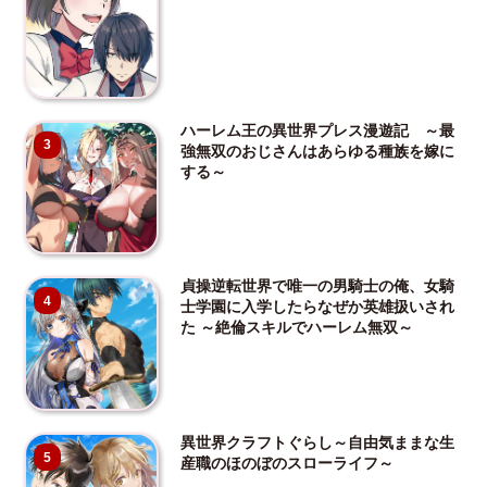
ハーレム王の異世界プレス漫遊記 ～最
3
強無双のおじさんはあらゆる種族を嫁に
する～
貞操逆転世界で唯一の男騎士の俺、女騎
4
士学園に入学したらなぜか英雄扱いされ
た ～絶倫スキルでハーレム無双～
異世界クラフトぐらし～自由気ままな生
5
産職のほのぼのスローライフ～