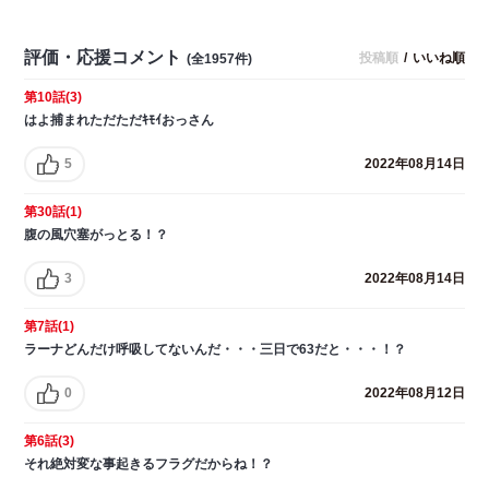
評価・応援コメント
投稿順
/
いいね順
(全1957件)
第10話(3)
はよ捕まれただただｷﾓｲおっさん
5
2022年08月14日
第30話(1)
腹の風穴塞がっとる！？
3
2022年08月14日
第7話(1)
ラーナどんだけ呼吸してないんだ・・・三日で63だと・・・！？
0
2022年08月12日
第6話(3)
それ絶対変な事起きるフラグだからね！？