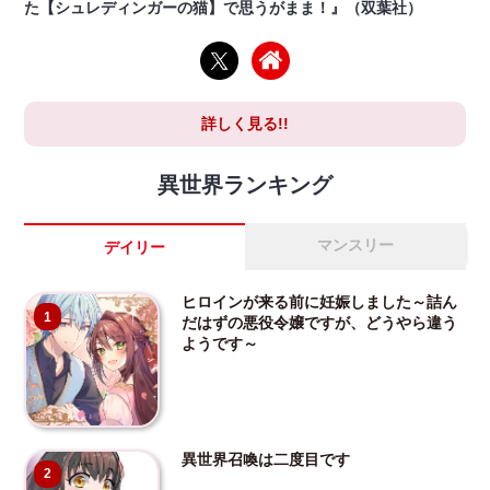
た【シュレディンガーの猫】で思うがまま！』（双葉社）
詳しく見る!!
異世界ランキング
マンスリー
デイリー
ヒロインが来る前に妊娠しました～詰ん
1
だはずの悪役令嬢ですが、どうやら違う
ようです～
異世界召喚は二度目です
2