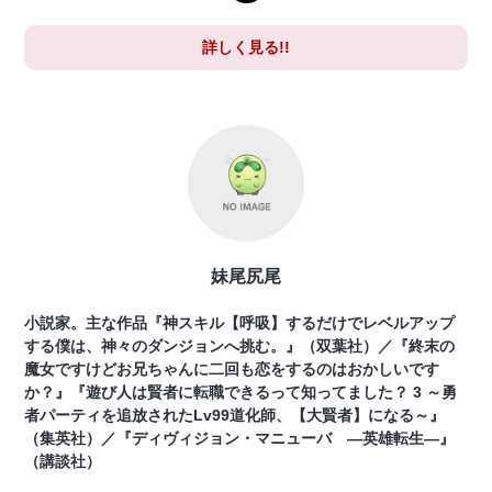
詳しく見る!!
妹尾尻尾
小説家。主な作品『神スキル【呼吸】するだけでレベルアップ
する僕は、神々のダンジョンへ挑む。』（双葉社）／『終末の
魔女ですけどお兄ちゃんに二回も恋をするのはおかしいです
か？』『遊び人は賢者に転職できるって知ってました？ 3 ～勇
者パーティを追放されたLv99道化師、【大賢者】になる～』
（集英社）／『ディヴィジョン・マニューバ ―英雄転生―』
（講談社）