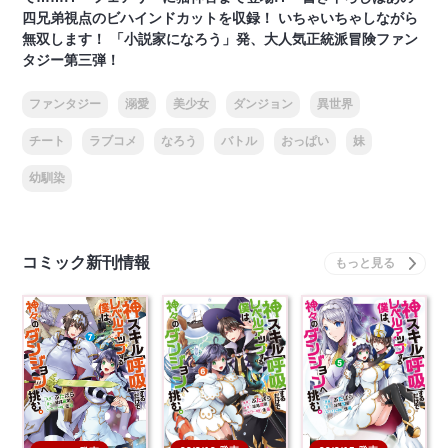
四兄弟視点のビハインドカットを収録！ いちゃいちゃしながら
無双します！ 「小説家になろう」発、大人気正統派冒険ファン
タジー第三弾！
ファンタジー
溺愛
美少女
ダンジョン
異世界
チート
ラブコメ
なろう
バトル
おっぱい
妹
幼馴染
コミック新刊情報