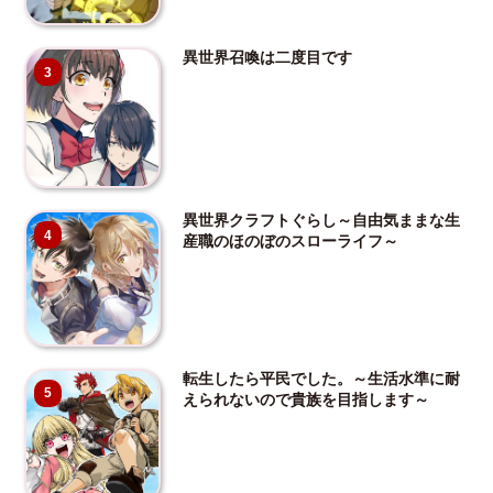
異世界召喚は二度目です
3
異世界クラフトぐらし～自由気ままな生
4
産職のほのぼのスローライフ～
転生したら平民でした。～生活水準に耐
5
えられないので貴族を目指します～