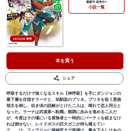
最新刊 発売中!!
小説一覧
18/12/28 発売
本を買う
シェア
呼吸するだけで強くなるスキル【神呼吸】を手にダンジョンの
最下層を目指すラーナと、幼馴染のプリネ。プリネを狙う悪徳
領主を倒し、幼き頃の誤解がとけた二人は、晴れて恋人同士と
なった。ラーナは武道家へ転職。順調に歩みを進める二人だ
が、今度はその場にいる冒険者と一時的にパーティを組まなけ
れば倒せない、レイドボスの巨大ガニが待ち構えてい
て……!? フェアリーに猫神官まで登場!? 書き下ろしはあの