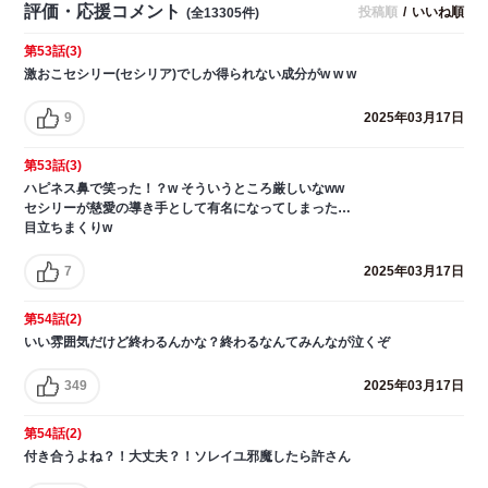
評価・応援コメント
投稿順
/
いいね順
(全13305件)
第53話(3)
激おこセシリー(セシリア)でしか得られない成分がw w w
9
2025年03月17日
第53話(3)
ハピネス鼻で笑った！？w そういうところ厳しいなww
セシリーが慈愛の導き手として有名になってしまった…
目立ちまくりw
7
2025年03月17日
第54話(2)
いい雰囲気だけど終わるんかな？終わるなんてみんなが泣くぞ
349
2025年03月17日
第54話(2)
付き合うよね？！大丈夫？！ソレイユ邪魔したら許さん