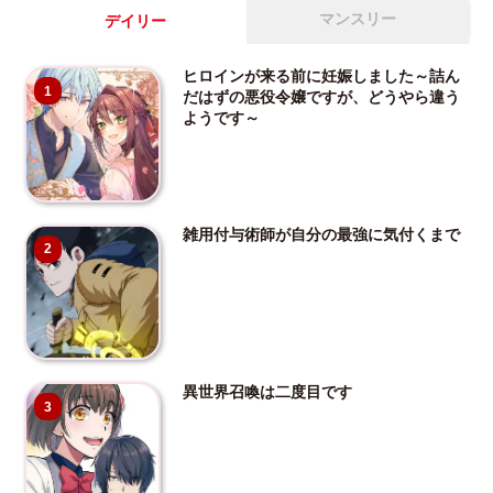
マンスリー
デイリー
ヒロインが来る前に妊娠しました～詰ん
1
だはずの悪役令嬢ですが、どうやら違う
ようです～
雑用付与術師が自分の最強に気付くまで
2
異世界召喚は二度目です
3