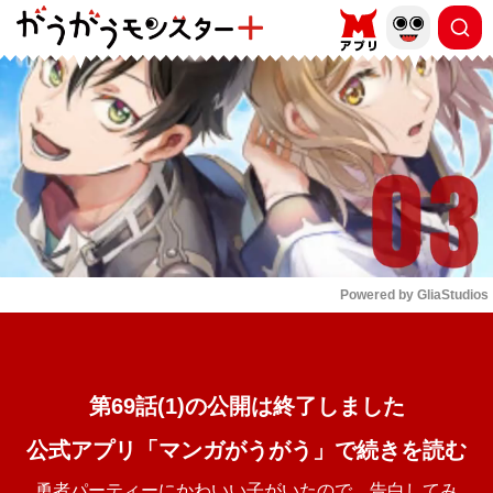
もっと読む
arrow_forward_ios
Powered by 
GliaStudios
Mute
第69話(1)の公開は終了しました
公式アプリ「マンガがうがう」で続きを読む
勇者パーティーにかわいい子がいたので、告白してみ