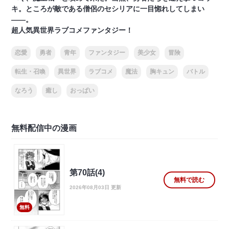
キ。ところが敵である僧侶のセシリアに一目惚れしてしまい
――。
超人気異世界ラブコメファンタジー！
恋愛
勇者
青年
ファンタジー
美少女
冒険
転生・召喚
異世界
ラブコメ
魔法
胸キュン
バトル
なろう
癒し
おっぱい
無料配信中の漫画
第70話(4)
無料で読む
2026年08月03日 更新
無料