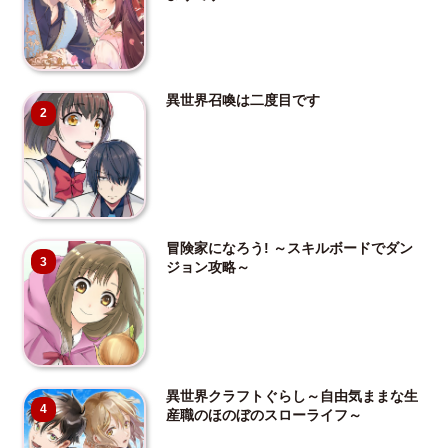
異世界召喚は二度目です
2
冒険家になろう! ～スキルボードでダン
3
ジョン攻略～
異世界クラフトぐらし～自由気ままな生
4
産職のほのぼのスローライフ～