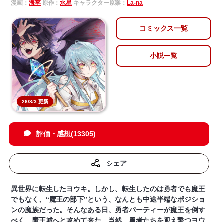
漫画：
海李
原作：
水星
キャラクター原案：
La-na
コミックス一覧
小説一覧
26/8/3 更新
評価・感想(13305)
シェア
異世界に転生したヨウキ。しかし、転生したのは勇者でも魔王
でもなく、“魔王の部下”という、なんとも中途半端なポジショ
ンの魔族だった。そんなある日、勇者パーティーが魔王を倒す
べく、魔王城へと攻めて来た。当然、勇者たちを迎え撃つヨウ