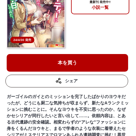
最新刊 発売中!!
小説一覧
24/4/30 発売
本を買う
シェア
ガーゴイルのガイとのミッションを完了したばかりのヨウキだ
ったが、どうにも厨二な気持ちが収まらず、新たなAランクミッ
ションに挑むことに。そんなヨウキを不安に思ったのか、なぜ
かセシリアが同行したいと言い出して……。依頼内容は、とあ
る古代遺跡の安全確認。相変わらずの“アレな”ファッションに
身をくるんだヨウキと、まるで学者のような衣装に着替えたセ
シリアがミステリアスでロマンあふれる遺跡調査に挑む！異世