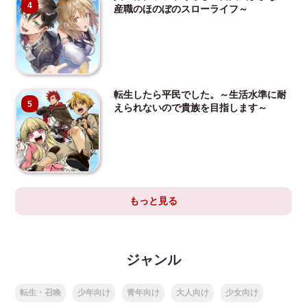
4
産職のほのぼのスローライフ～
転生したら平民でした。～生活水準に耐
5
えられないので貴族を目指します～
もっと見る
ジャンル
転生・召喚
少年向け
青年向け
大人向け
少女向け