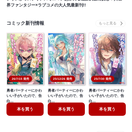
界ファンタジー×ラブコメの大人気最新刊!!
コミック新刊情報
26/7/15 発売
25/12/26 発売
25/7/30 発売
勇者パーティーにかわ
勇者パーティーにかわ
勇者パーティーにかわ
いい子がいたので、告
いい子がいたので、告
いい子がいたので、告
白…
白…
白…
本を買う
本を買う
本を買う