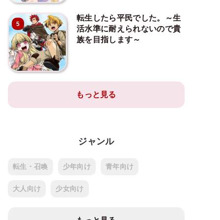
転生したら平民でした。～生
5
活水準に耐えられないので貴
族を目指します～
もっと見る
ジャンル
転生・召喚
少年向け
青年向け
大人向け
少女向け