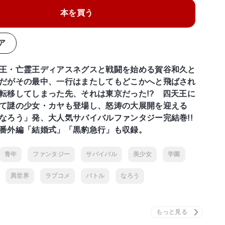
本を買う
ア
王・亡霊王ディアスネグスと戦闘を始める賀谷和久と
だがその最中、一行はまたしてもどこかへと飛ばされ
転移してしまった先、それは東京だった!? 四天王に
て謎の少女・カヤも登場し、怒涛の大展開を迎える
なろう」発、大人気サバイバルファンタジー完結巻!!
番外編「結婚式」「黒豹急行」も収録。
青年
ファンタジー
サバイバル
美少女
学園
異世界
ラブコメ
バトル
なろう