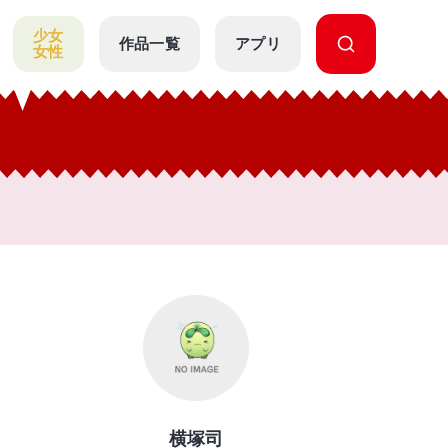
少女
作品一覧
アプリ
女性
横塚司