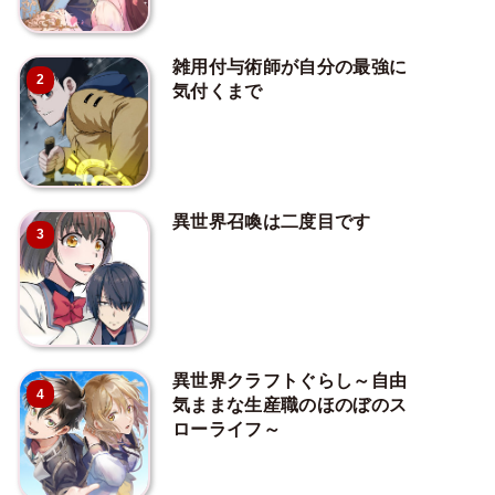
雑用付与術師が自分の最強に
2
気付くまで
異世界召喚は二度目です
3
異世界クラフトぐらし～自由
4
気ままな生産職のほのぼのス
ローライフ～