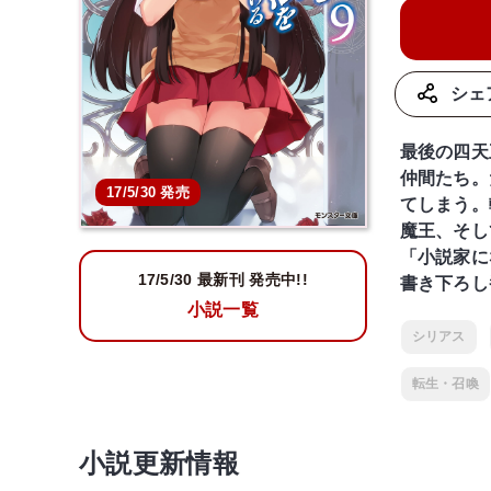
シェ
最後の四天
仲間たち。
17/5/30 発売
てしまう。
魔王、そし
「小説家に
17/5/30
最新刊 発売中!!
書き下ろし
小説一覧
シリアス
転生・召喚
小説更新情報