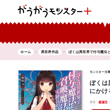
ホーム
異世界作品
ぼくは異世界で付与魔法と.
モンスター文
ぼくは
にかける
著者：
横塚司