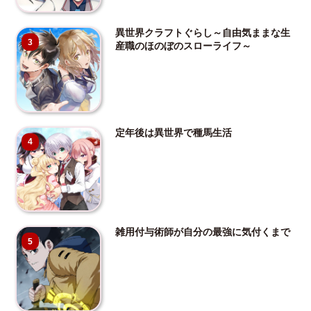
異世界クラフトぐらし～自由気ままな生
3
産職のほのぼのスローライフ～
定年後は異世界で種馬生活
4
雑用付与術師が自分の最強に気付くまで
5