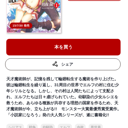
15/7/30 発売
本を買う
シェア
天才魔術師が、記憶を残して輪廻転生する魔術を作り上げた。
彼は輪廻転生を繰り返し、31周目の世界でエルフの村に住む少
年シリルとなる。しかし、その村は人間たちによって支配さ
れ、エルフたちは日々虐げられていた。幼馴染の少女ルシエを
救うため、あらゆる種族が共存する理想の国家を作るため、天
才魔術師が今、立ち上がる!! モンスター大賞最優秀賞受賞作。
「小説家になろう」発の大人気シリーズが、遂に書籍化!!
シリアス
戦争
幼馴染
エルフ
内政
異世界