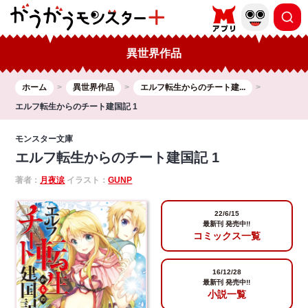
異世界作品
ホーム
異世界作品
エルフ転生からのチート建...
エルフ転生からのチート建国記 1
モンスター文庫
エルフ転生からのチート建国記 1
著者：
月夜涙
イラスト：
GUNP
22/6/15
最新刊 発売中!!
コミックス一覧
16/12/28
最新刊 発売中!!
小説一覧