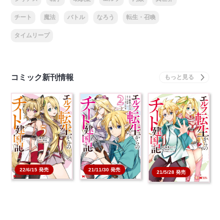
チート
魔法
バトル
なろう
転生・召喚
タイムリープ
コミック新刊情報
22/6/15 発売
21/11/30 発売
21/5/28 発売