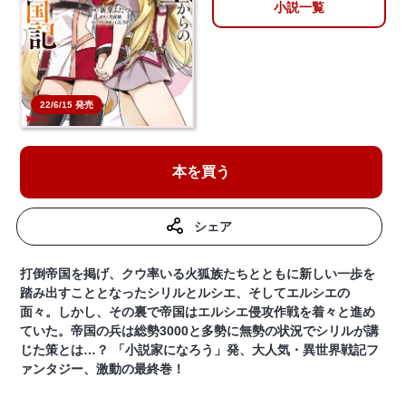
小説一覧
22/6/15 発売
本を買う
シェア
打倒帝国を掲げ、クウ率いる火狐族たちとともに新しい一歩を
踏み出すこととなったシリルとルシエ、そしてエルシエの
面々。しかし、その裏で帝国はエルシエ侵攻作戦を着々と進め
ていた。帝国の兵は総勢3000と多勢に無勢の状況でシリルが講
じた策とは…？ 「小説家になろう」発、大人気・異世界戦記フ
ァンタジー、激動の最終巻！