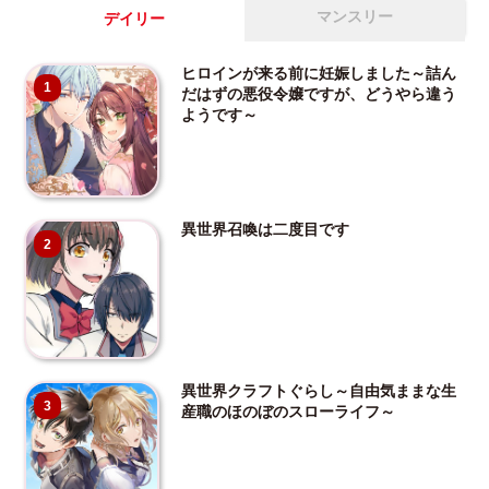
マンスリー
デイリー
ヒロインが来る前に妊娠しました～詰ん
1
だはずの悪役令嬢ですが、どうやら違う
ようです～
異世界召喚は二度目です
2
異世界クラフトぐらし～自由気ままな生
3
産職のほのぼのスローライフ～