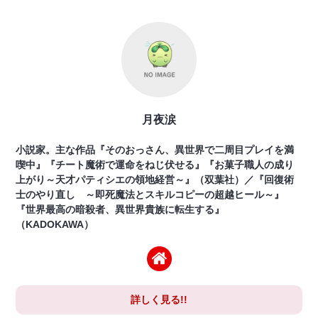
月夜涙
小説家。主な作品『そのおっさん、異世界で二周目プレイを満
喫中』『チート魔術で運命をねじ伏せる』『お菓子職人の成り
上がり～天才パティシエの領地経営～』（双葉社）／『回復術
士のやり直し ～即死魔法とスキルコピーの超越ヒール～』
『世界最高の暗殺者、異世界貴族に転生する』
（KADOKAWA）
詳しく見る!!