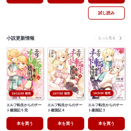
試し読み
小説更新情報
16/3/30 発売
16/12/28 発売
16/7/30 発売
エルフ転生からのチー
エルフ転生からのチー
エルフ転生からのチー
ト建国記 5 完
ト建国記 4
ト建国記 3
本を買う
本を買う
本を買う