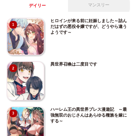
マンスリー
デイリー
ヒロインが来る前に妊娠しました～詰ん
1
だはずの悪役令嬢ですが、どうやら違う
ようです～
異世界召喚は二度目です
2
ハーレム王の異世界プレス漫遊記 ～最
3
強無双のおじさんはあらゆる種族を嫁に
する～