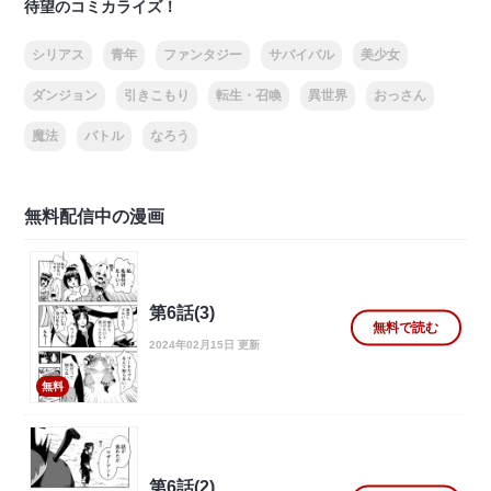
待望のコミカライズ！
シリアス
青年
ファンタジー
サバイバル
美少女
ダンジョン
引きこもり
転生・召喚
異世界
おっさん
魔法
バトル
なろう
無料配信中の漫画
第6話(3)
無料で読む
2024年02月15日 更新
無料
第6話(2)