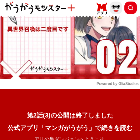
もっと読む
arrow_forward_ios
Powered by 
GliaStudios
Mute
第2話(3)の公開は終了しました
公式アプリ「マンガがうがう」で続きを読む
アリの巣ダンジョンへようこそ!