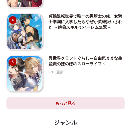
貞操逆転世界で唯一の男騎士の俺、女騎
4
士学園に入学したらなぜか英雄扱いされ
た ～絶倫スキルでハーレム無双～
異世界クラフトぐらし～自由気ままな生
5
産職のほのぼのスローライフ～
8/10 更新
もっと見る
ジャンル