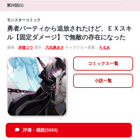
第20話(1)
モンスターコミック
勇者パーティから追放されたけど、ＥＸスキ
ル【固定ダメージ】で無敵の存在になった
漫画：
赤槻コウ
原作：
六志麻あさ
キャラクター原案：
ろるあ
コミックス一覧
小説一覧
評価・感想(5593)