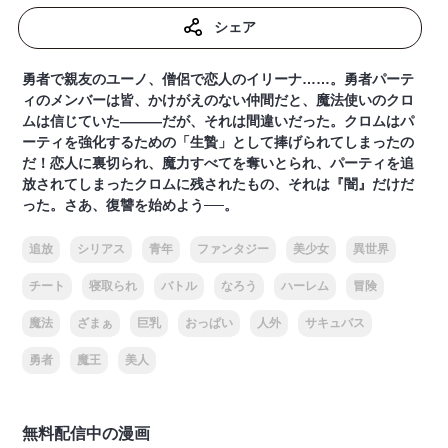
シェア
勇者で親友のユーノ、僧侶で恋人のイリーナ……。勇者パーテ
ィのメンバーは皆、かけがえのない仲間だと、魔法使いのクロ
ムは信じていた―――だが、それは間違いだった。クロムはパ
ーティを強化するための「生贄」として捧げられてしまったの
だ！恋人に裏切られ、魔力すべてを奪いとられ、パーティを追
放されてしまったクロムに残されたもの、それは『闇』だけだ
った。さあ、復讐を始めよう──。
追放
シリアス
青年
ファンタジー
美少女
異世界
チート
寝取られ
バトル
なろう
ハーレム
冒険
魔法
ざまぁ
巨乳
おっぱい
人外
サキュバス
勇者
魔王
美人
無料配信中の漫画