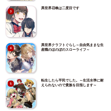
異世界召喚は二度目です
3
異世界クラフトぐらし～自由気ままな生
4
産職のほのぼのスローライフ～
転生したら平民でした。～生活水準に耐
5
えられないので貴族を目指します～