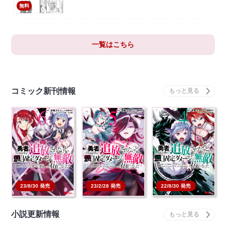
無料
一覧はこちら
コミック新刊情報
勇者パーティから追放
勇者パーティから追放
勇者パーティから追放
されたけど、EXスキ
されたけど、EXスキ
されたけど、EXスキ
ル…
ル…
ル…
本を買う
本を買う
本を買う
22/8/30 発売
23/8/30 発売
23/2/28 発売
小説更新情報