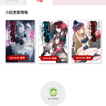
コミック
小説
小説更新情報
恋人を寝取られ、勇者
恋人を寝取られ、勇者
恋人を寝取られ、勇者
パーティから追放され
パーティから追放され
パーティから追放され
た…
た…
た…
本を買う
本を買う
本を買う
20/10/30 発売
19/10/30 発売
20/3/30 発売