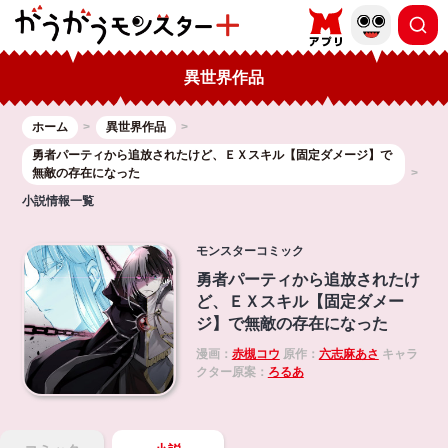
異世界作品
ホーム
異世界作品
勇者パーティから追放されたけど、ＥＸスキル【固定ダメージ】で
無敵の存在になった
小説情報一覧
モンスターコミック
勇者パーティから追放されたけ
ど、ＥＸスキル【固定ダメー
ジ】で無敵の存在になった
漫画：
赤槻コウ
原作：
六志麻あさ
キャラ
クター原案：
ろるあ