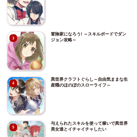
冒険家になろう! ～スキルボードでダン
3
ジョン攻略～
異世界クラフトぐらし～自由気ままな生
4
産職のほのぼのスローライフ～
与えられたスキルを使って稼いで異世界
5
美女達とイチャイチャしたい