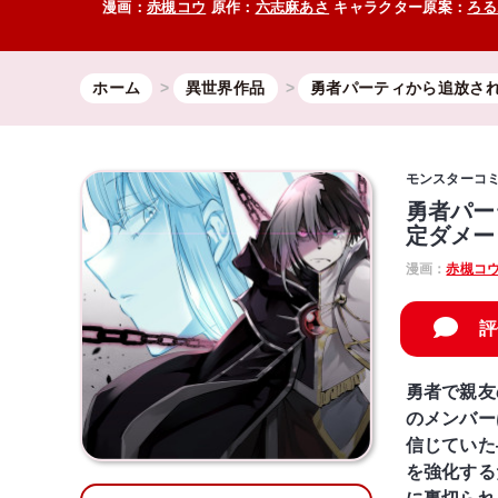
漫画：
赤槻コウ
原作：
六志麻あさ
キャラクター原案：
ろる
ホーム
異世界作品
勇者パーティから追放さ
モンスターコ
勇者パー
定ダメー
漫画：
赤槻コ
評
勇者で親友
のメンバー
信じていた
を強化する