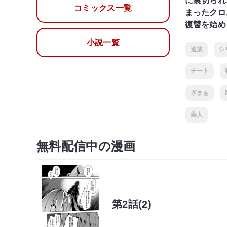
に裏切られ
コミックス一覧
まったクロ
復讐を始め
小説一覧
追放
シ
チート
ざまぁ
美人
無料配信中の漫画
第2話(2)