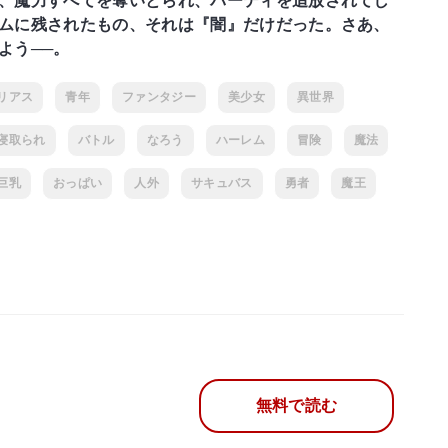
、魔力すべてを奪いとられ、パーティを追放されてし
ムに残されたもの、それは『闇』だけだった。さあ、
よう──。
リアス
青年
ファンタジー
美少女
異世界
寝取られ
バトル
なろう
ハーレム
冒険
魔法
巨乳
おっぱい
人外
サキュバス
勇者
魔王
無料で読む