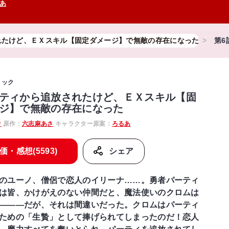
あ
れたけど、ＥＸスキル【固定ダメージ】で無敵の存在になった
第6
ミック
ティから追放されたけど、ＥＸスキル【固
ジ】で無敵の存在になった
ウ
原作：
六志麻あさ
キャラクター原案：
ろるあ
価・感想(5593)
シェア
のユーノ、僧侶で恋人のイリーナ……。勇者パーティ
は皆、かけがえのない仲間だと、魔法使いのクロムは
―――だが、それは間違いだった。クロムはパーティ
ための「生贄」として捧げられてしまったのだ！恋人