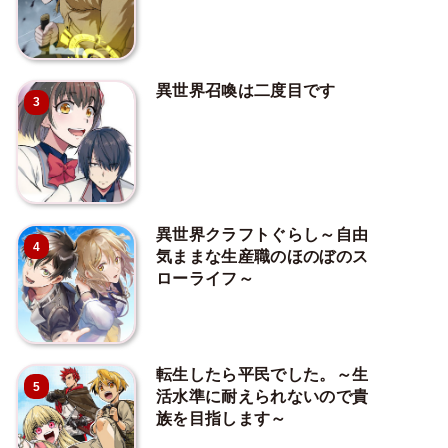
異世界召喚は二度目です
3
異世界クラフトぐらし～自由
4
気ままな生産職のほのぼのス
ローライフ～
転生したら平民でした。～生
5
活水準に耐えられないので貴
族を目指します～