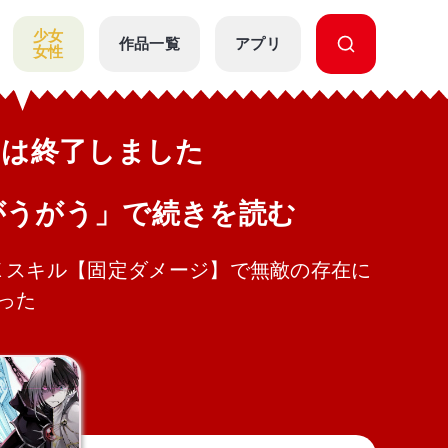
少女
作品一覧
アプリ
女性
公開は終了しました
がうがう」で続きを読む
Ｘスキル【固定ダメージ】で無敵の存在に
った