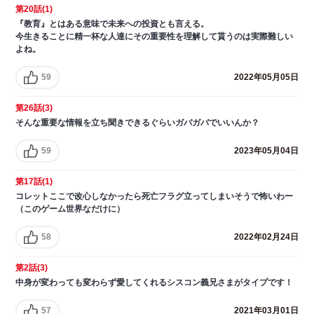
第20話(1)
『教育』とはある意味で未来への投資とも言える。
今生きることに精一杯な人達にその重要性を理解して貰うのは実際難しい
よね。
59
2022年05月05日
第26話(3)
そんな重要な情報を立ち聞きできるぐらいガバガバでいいんか？
59
2023年05月04日
第17話(1)
コレットここで改心しなかったら死亡フラグ立ってしまいそうで怖いわー
（このゲーム世界なだけに）
58
2022年02月24日
第2話(3)
中身が変わっても変わらず愛してくれるシスコン義兄さまがタイプです！
57
2021年03月01日