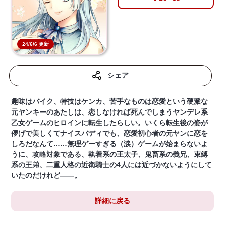
24/6/6 更新
シェア
趣味はバイク、特技はケンカ、苦手なものは恋愛という硬派な
元ヤンキーのあたしは、恋しなければ死んでしまうヤンデレ系
乙女ゲームのヒロインに転生したらしい。いくら転生後の姿が
儚げで美しくてナイスバディでも、恋愛初心者の元ヤンに恋を
しろだなんて……無理ゲーすぎる（涙）ゲームが始まらないよ
うに、攻略対象である、執着系の王太子、鬼畜系の義兄、束縛
系の王弟、二重人格の近衛騎士の4人には近づかないようにして
いたのだけれど――。
詳細に戻る