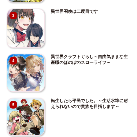
異世界召喚は二度目です
3
異世界クラフトぐらし～自由気ままな生
4
産職のほのぼのスローライフ～
転生したら平民でした。～生活水準に耐
5
えられないので貴族を目指します～