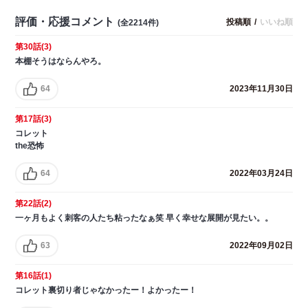
評価・応援コメント
投稿順
/
いいね順
(全2214件)
第30話(3)
本棚そうはならんやろ。
64
2023年11月30日
第17話(3)
コレット
the恐怖
64
2022年03月24日
第22話(2)
一ヶ月もよく刺客の人たち粘ったなぁ笑 早く幸せな展開が見たい。。
63
2022年09月02日
第16話(1)
コレット裏切り者じゃなかったー！よかったー！