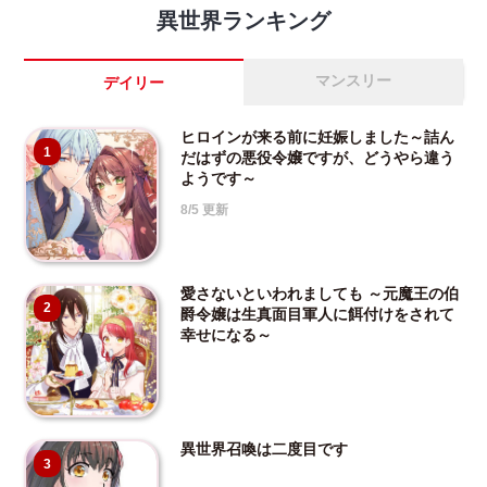
異世界ランキング
マンスリー
デイリー
ヒロインが来る前に妊娠しました～詰ん
1
だはずの悪役令嬢ですが、どうやら違う
ようです～
8/5 更新
愛さないといわれましても ～元魔王の伯
2
爵令嬢は生真面目軍人に餌付けをされて
幸せになる～
異世界召喚は二度目です
3