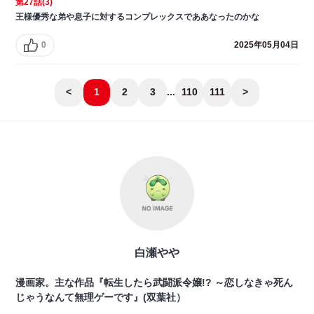
第27話(3)
王様優秀な弟や息子に対するコンプレックスでああなったのかな
0
2025年05月04日
<
1
2
3
...
110
111
>
白瀬やや
漫画家。主な作品『転生したら武闘派令嬢!? ～恋しなきゃ死ん
じゃうなんて無理ゲーです』(双葉社）