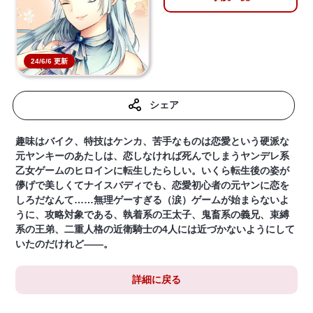
24/6/6 更新
シェア
趣味はバイク、特技はケンカ、苦手なものは恋愛という硬派な
元ヤンキーのあたしは、恋しなければ死んでしまうヤンデレ系
乙女ゲームのヒロインに転生したらしい。いくら転生後の姿が
儚げで美しくてナイスバディでも、恋愛初心者の元ヤンに恋を
しろだなんて……無理ゲーすぎる（涙）ゲームが始まらないよ
うに、攻略対象である、執着系の王太子、鬼畜系の義兄、束縛
系の王弟、二重人格の近衛騎士の4人には近づかないようにして
いたのだけれど――。
詳細に戻る