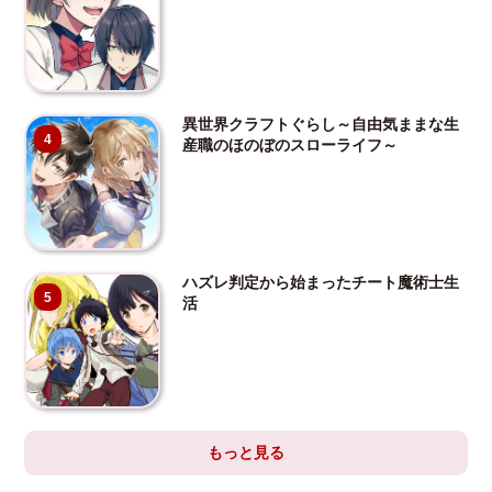
異世界クラフトぐらし～自由気ままな生
4
産職のほのぼのスローライフ～
ハズレ判定から始まったチート魔術士生
5
活
もっと見る