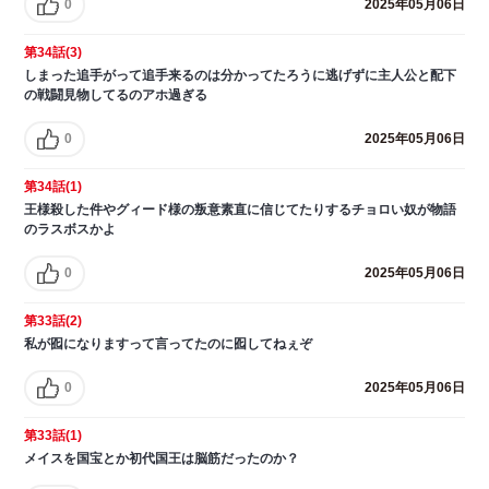
0
2025年05月06日
第34話(3)
しまった追手がって追手来るのは分かってたろうに逃げずに主人公と配下
の戦闘見物してるのアホ過ぎる
0
2025年05月06日
第34話(1)
王様殺した件やグィード様の叛意素直に信じてたりするチョロい奴が物語
のラスボスかよ
0
2025年05月06日
第33話(2)
私が囮になりますって言ってたのに囮してねぇぞ
0
2025年05月06日
第33話(1)
メイスを国宝とか初代国王は脳筋だったのか？