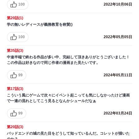
100
2022年10月06日
第20話(1)
学の無いレディースが義務教育を称賛()
100
2022年05月05日
第35話(3)
中途半端で終わる作品が多い中、完結して頂きありがとうございました！
この作品は好きなので同じ作者の漫画また見たいです。
99
2024年05月11日
第17話(3)
こういう風にゲームで次々にイベント起こっても気にしなかったけど漫画
で一連の流れとしてこう見るとなんかシュールだなぁ
99
2022年03月24日
第20話(3)
バッドエンドの城の見た目をどうして知っているんだ。コレットが描いた
のか？