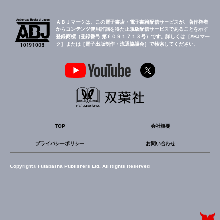
ＡＢＪマークは、この電子書店・電子書籍配信サービスが、著作権者
からコンテンツ使用許諾を得た正規版配信サービスであることを示す
登録商標（登録番号 第６０９１７１３号）です。詳しくは［ABJマー
ク］または［電子出版制作・流通協議会］で検索してください。
TOP
会社概要
プライバシーポリシー
お問い合わせ
Copyright© Futabasha Publishers Ltd. All Rights Reserved