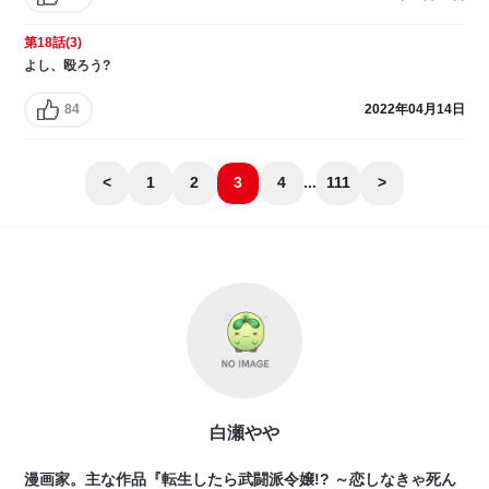
第18話(3)
よし、殴ろう?
84
2022年04月14日
<
1
2
3
4
...
111
>
白瀬やや
漫画家。主な作品『転生したら武闘派令嬢!? ～恋しなきゃ死ん