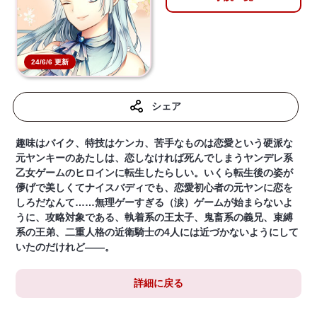
24/6/6 更新
シェア
趣味はバイク、特技はケンカ、苦手なものは恋愛という硬派な
元ヤンキーのあたしは、恋しなければ死んでしまうヤンデレ系
乙女ゲームのヒロインに転生したらしい。いくら転生後の姿が
儚げで美しくてナイスバディでも、恋愛初心者の元ヤンに恋を
しろだなんて……無理ゲーすぎる（涙）ゲームが始まらないよ
うに、攻略対象である、執着系の王太子、鬼畜系の義兄、束縛
系の王弟、二重人格の近衛騎士の4人には近づかないようにして
いたのだけれど――。
詳細に戻る