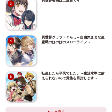
異世界召喚は二度目です
3
異世界クラフトぐらし～自由気ままな生
4
産職のほのぼのスローライフ～
転生したら平民でした。～生活水準に耐
5
えられないので貴族を目指します～
もっと見る