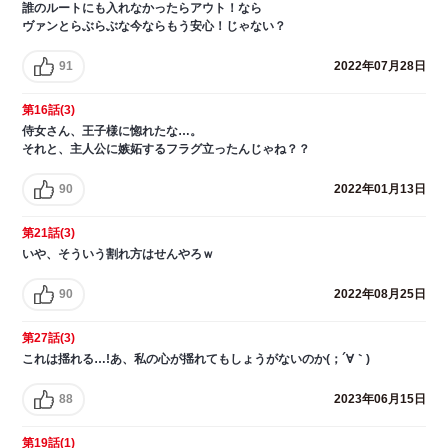
誰のルートにも入れなかったらアウト！なら
ヴァンとらぶらぶな今ならもう安心！じゃない？
91
2022年07月28日
第16話(3)
侍女さん、王子様に惚れたな…。
それと、主人公に嫉妬するフラグ立ったんじゃね？？
90
2022年01月13日
第21話(3)
いや、そういう割れ方はせんやろｗ
90
2022年08月25日
第27話(3)
これは揺れる…!あ、私の心が揺れてもしょうがないのか(；´∀｀)
88
2023年06月15日
第19話(1)