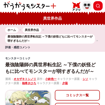
異世界作品
ホーム
異世界作品
最強陰陽師の異世界転生記 ～下僕の妖怪どもに比べてモンスターが
弱すぎるんだが～
評価・感想コメント
モンスターコミック
最強陰陽師の異世界転生記 ～下僕の妖怪ど
もに比べてモンスターが弱すぎるんだが～
漫画：
オカザキトシノリ
原作：
小鈴危一
キャラクター原案：
シソ
キャラ
クター原案：
柚希きひろ
キャラクター原案：
夕薙
コミックス一覧