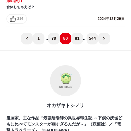
第41話(1)
合体しちゃえば？
316
2024年12月29日
<
1
...
79
80
81
...
544
>
オカザキトシノリ
漫画家。主な作品『最強陰陽師の異世界転生記 ～下僕の妖怪ど
もに比べてモンスターが弱すぎるんだが～』（双葉社）／『電
撃トラベラーズ』（KADOKAWA）