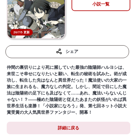
小説一覧
26/7/5 更新
シェア
仲間の裏切りにより死に瀕していた最強の陰陽師ハルヨシは、
来世こそ幸せになりたいと願い、転生の秘術を試みた。術が成
功し、転生した先はなんと異世界だった！魔法使いの大家の一
族に生まれるも、魔力なしの判定。しかし、間近で目にした魔
法は陰陽術の足下にも及ばなくて……あれ、魔法いらないんじ
ゃない！？――極めた陰陽術と従えたあまたの妖怪がいれば異
世界生活も楽勝！「小説家になろう」発、第七回ネット小説大
賞受賞の大人気異世界ファンタジー、開幕！
詳細に戻る