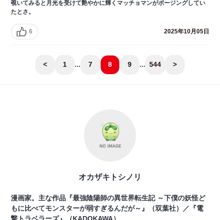
覗いてみると月光を受けて艶やかに輝くマッチョマンがポージングしてい
たとさ。
6
2025年10月05日
<
1
...
7
8
9
...
544
>
オカザキトシノリ
漫画家。主な作品『最強陰陽師の異世界転生記 ～下僕の妖怪ど
もに比べてモンスターが弱すぎるんだが～』（双葉社）／『電
撃トラベラーズ』（KADOKAWA）