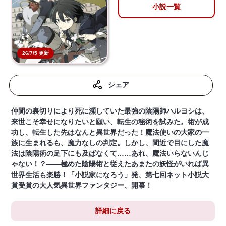
小説一覧
26/7/5 更新
シェア
仲間の裏切りにより死に瀕していた最強の陰陽師ハルヨシは、
来世こそ幸せになりたいと願い、転生の秘術を試みた。術が成
功し、転生した先はなんと異世界だった！魔法使いの大家の一
族に生まれるも、魔力なしの判定。しかし、間近で目にした魔
法は陰陽術の足下にも及ばなくて……あれ、魔法いらないんじ
ゃない！？――極めた陰陽術と従えたあまたの妖怪がいれば異
世界生活も楽勝！「小説家になろう」発、第七回ネット小説大
賞受賞の大人気異世界ファンタジー、開幕！
詳細に戻る