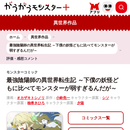
異世界作品
ホーム
異世界作品
最強陰陽師の異世界転生記 ～下僕の妖怪どもに比べてモンスターが
弱すぎるんだが～
評価・感想コメント
モンスターコミック
最強陰陽師の異世界転生記 ～下僕の妖怪ど
もに比べてモンスターが弱すぎるんだが～
漫画：
オカザキトシノリ
原作：
小鈴危一
キャラクター原案：
シソ
キャラ
クター原案：
柚希きひろ
キャラクター原案：
夕薙
コミックス一覧