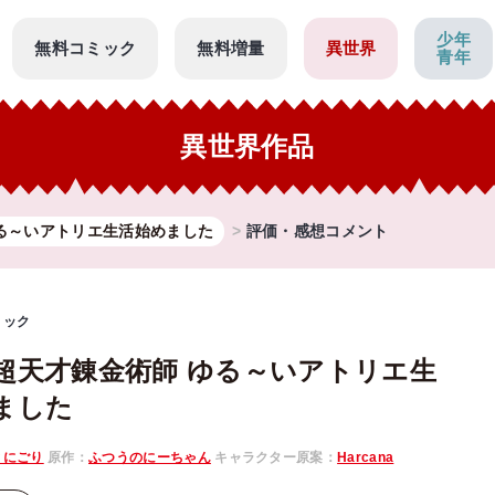
少年
無料コミック
無料増量
異世界
青年
異世界作品
る～いアトリエ生活始めました
評価・感想コメント
ミック
超天才錬金術師 ゆる～いアトリエ生
ました
とにごり
原作：
ふつうのにーちゃん
キャラクター原案：
Harcana