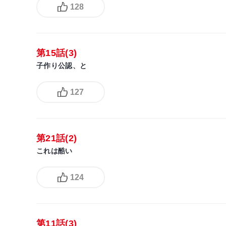
128
第15話(3)
子作り公認、と
127
第21話(2)
これは酷い
124
第11話(3)