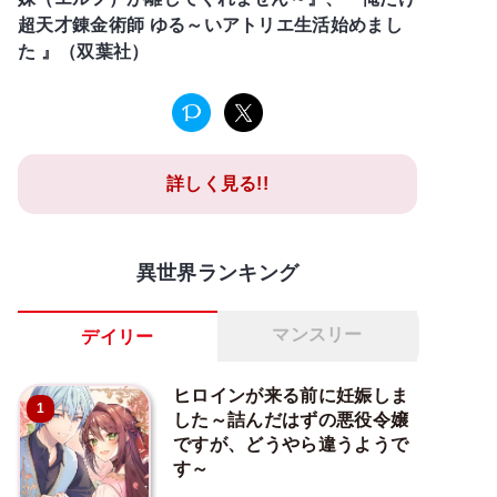
超天才錬金術師 ゆる～いアトリエ生活始めまし
た 』（双葉社）
詳しく見る!!
異世界ランキング
マンスリー
デイリー
ヒロインが来る前に妊娠しま
1
した～詰んだはずの悪役令嬢
ですが、どうやら違うようで
す～