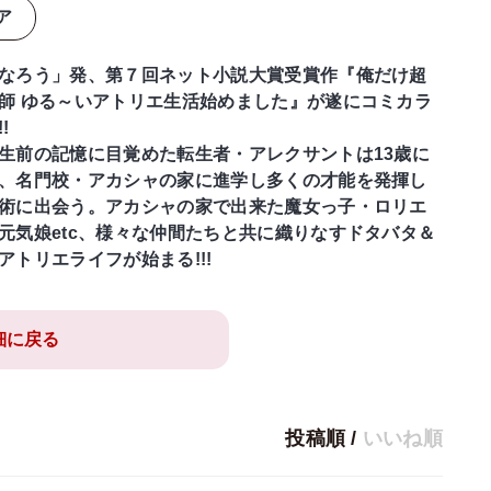
ア
なろう」発、第７回ネット小説大賞受賞作『俺だけ超
師 ゆる～いアトリエ生活始めました』が遂にコミカラ
!
生前の記憶に目覚めた転生者・アレクサントは13歳に
、名門校・アカシャの家に進学し多くの才能を発揮し
術に出会う。アカシャの家で出来た魔女っ子・ロリエ
元気娘etc、様々な仲間たちと共に織りなすドタバタ＆
アトリエライフが始まる!!!
細に戻る
投稿順
/
いいね順