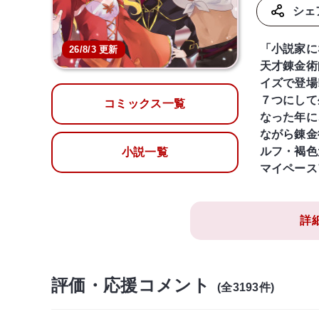
シェ
「小説家に
26/8/3 更新
天才錬金術
イズで登場!
７つにして
コミックス一覧
なった年に
ながら錬金
ルフ・褐色
小説一覧
マイペース
詳
評価・応援コメント
(全3193件)