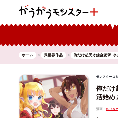
ホーム
異世界作品
俺だけ超天才錬金術師 ゆ
モンスターコ
俺だけ
活始め
漫画：
もりさ