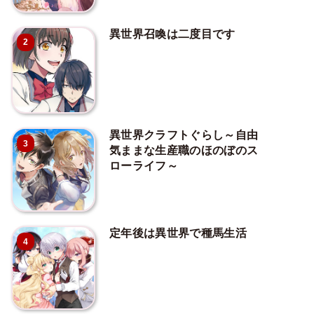
異世界召喚は二度目です
2
異世界クラフトぐらし～自由
3
気ままな生産職のほのぼのス
ローライフ～
定年後は異世界で種馬生活
4