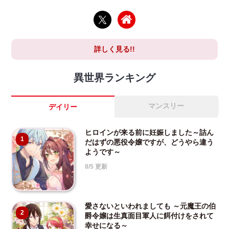
詳しく見る!!
異世界ランキング
マンスリー
デイリー
ヒロインが来る前に妊娠しました～詰ん
1
だはずの悪役令嬢ですが、どうやら違う
ようです～
8/5 更新
愛さないといわれましても ～元魔王の伯
2
爵令嬢は生真面目軍人に餌付けをされて
幸せになる～