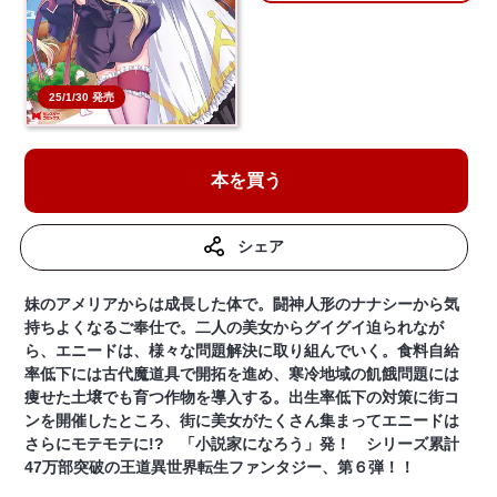
25/1/30 発売
本を買う
シェア
妹のアメリアからは成長した体で。闘神人形のナナシーから気
持ちよくなるご奉仕で。二人の美女からグイグイ迫られなが
ら、エニードは、様々な問題解決に取り組んでいく。食料自給
率低下には古代魔道具で開拓を進め、寒冷地域の飢餓問題には
痩せた土壌でも育つ作物を導入する。出生率低下の対策に街コ
ンを開催したところ、街に美女がたくさん集まってエニードは
さらにモテモテに!? 「小説家になろう」発！ シリーズ累計
47万部突破の王道異世界転生ファンタジー、第６弾！！