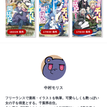
異世界チート開拓記 3
異世界チート開拓記 2
異世界チート開拓記 1
本を買う
本を買う
本を買う
18/2/28 発売
17/9/30 発売
17/6/30 発売
中村モリス
フリーランスで漫画・イラストを執筆。可愛らしくも艶っぽい
女の子を得意とする。千葉県在住。