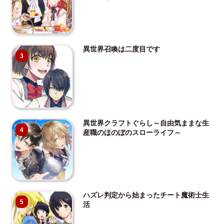
異世界召喚は二度目です
3
異世界クラフトぐらし～自由気ままな生
4
産職のほのぼのスローライフ～
ハズレ判定から始まったチート魔術士生
5
活