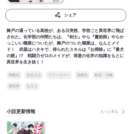
シェア
舞戸の通っている高校が、ある日突然、学校ごと異世界に飛ば
された。化学部の仲間たちは、『剣士』やら『魔術師』やらか
っこいい職業についたが、舞戸のついた職業は、なんとメイ
ド！ 武器はハタキで、得られたスキルは『お掃除』に『番犬
の躾』!? 戦闘力ゼロのメイドが、得意の化学の知識をもとに
異世界を生き抜く！
同級生
女主人公
ファンタジー
高校生
転生・召喚
異世界
なろう
小説更新情報