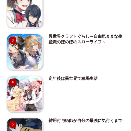
異世界クラフトぐらし～自由気ままな生
3
産職のほのぼのスローライフ～
定年後は異世界で種馬生活
4
雑用付与術師が自分の最強に気付くまで
5